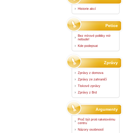
Historie akcí
Petice
Bez mírové politiky mír
nebude!
Kde podepsat
Zprávy
Zprávy z domova
Zprávy ze zahraničí
Tiskové zprávy
Zprávy z Brd
Argumenty
Proč být proti raketovému
centru
Názory osobností