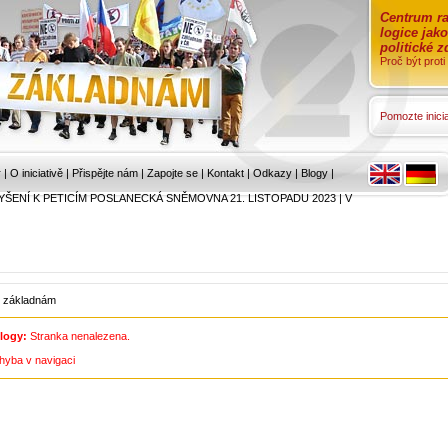
Centrum ra
logice jak
politické 
Proč být prot
Pomozte inicia
r
|
O iniciativě
|
Přispějte nám
|
Zapojte se
|
Kontakt
|
Odkazy
|
Blogy
|
YŠENÍ K PETICÍM POSLANECKÁ SNĚMOVNA 21. LISTOPADU 2023
|
V
 základnám
logy:
Stranka nenalezena.
hyba v navigaci