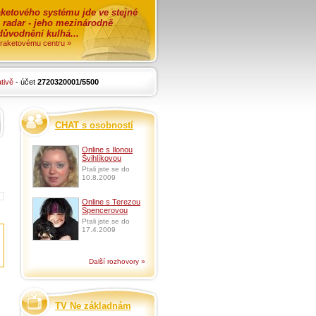
ketového systému jde ve stejné
o radar - jeho mezinárodně
zdůvodnění kulhá...
i raketovému centru »
tivě
- účet
2720320001/5500
CHAT s osobností
Online s Ilonou
Švihlíkovou
Ptali jste se do
10.8.2009
Online s Terezou
Spencerovou
Ptali jste se do
17.4.2009
Další rozhovory »
TV Ne základnám