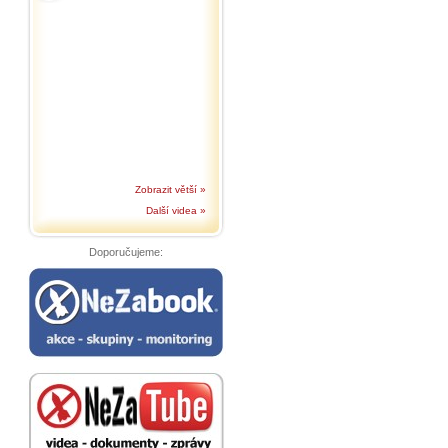
Zobrazit větší »
Další videa »
Doporučujeme: