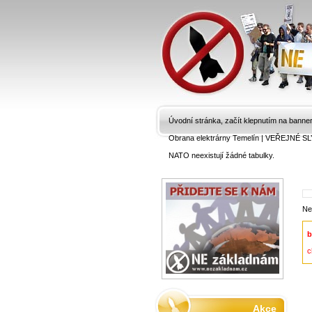
Úvodní stránka, začít klepnutím na banne
Obrana elektrárny Temelín
|
VEŘEJNÉ SL
NATO neexistují žádné tabulky.
Ne
b
c
Akce