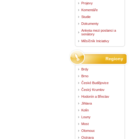
Projevy
Komentáře
Studie
Dokumenty
Anketa mezi poslanci a
senátory
Měsíčník Iniciativy
Regiony
Brdy
Brno
České Budějovice
Český Krumlov
Hodonín a Břeclav
Jihlava
Kolín
Louny
Most
Olomouc
Ostrava