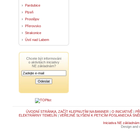
Pardubice
Plzeň
Prostějov
Přerovsko
Strakonice
Ústí nad Labem
Chcete být informováni
o aktivitách iniciativy
NE základnám?
ÚVODNÍ STRÁNKA, ZAČÍT KLEPNUTÍM NA BANNER
|
O INICIATIVĚ
|
PŘ
ELEKTRÁRNY TEMELÍN
|
VEŘEJNÉ SLYŠENÍ K PETICÍM POSLANECKÁ SNĚ
Iniciativa NE základnám
Design and c