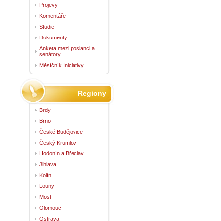
Projevy
Komentáře
Studie
Dokumenty
Anketa mezi poslanci a
senátory
Měsíčník Iniciativy
Regiony
Brdy
Brno
České Budějovice
Český Krumlov
Hodonín a Břeclav
Jihlava
Kolín
Louny
Most
Olomouc
Ostrava