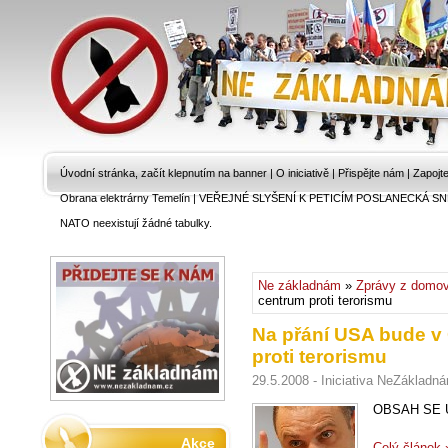
Úvodní stránka, začít klepnutím na banner
|
O iniciativě
|
Přispějte nám
|
Zapojt
Obrana elektrárny Temelín
|
VEŘEJNÉ SLYŠENÍ K PETICÍM POSLANECKÁ SN
NATO neexistují žádné tabulky.
Ne základnám
»
Zprávy z domo
centrum proti terorismu
Na přání USA bude v
proti terorismu
29.5.2008 - Iniciativa NeZákladn
OBSAH SE 
Akce
Celý článek 