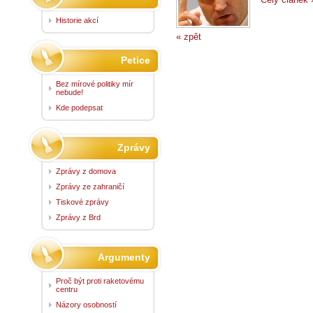
Historie akcí
« zpět
Petice
Bez mírové politiky mír
nebude!
Kde podepsat
Zprávy
Zprávy z domova
Zprávy ze zahraničí
Tiskové zprávy
Zprávy z Brd
Argumenty
Proč být proti raketovému
centru
Názory osobností