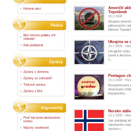
Američtí akt
Historie akcí
Topolánek
28.2.2008
Skupina americk
Petice
plánovaným rada
Mirkem Topolán
Bez mírové politiky mír
nebude!
Ukrajina se 
Kde podepsat
19.2.2008 - nat
Ukrajinští vůdci
země k Akčnímu
s...
Zprávy
Zprávy z domova
Pentagon chc
Zprávy ze zahraničí
15.2.2008 - Reu
Tiskové zprávy
Respektovaná z
Američané chtěj
Zprávy z Brd
Kaspického...
Argumenty
Norsko stále
13.2.2008 - Aft
Proč být proti raketovému
Jak dokládají i
centru
odmítavém stano
Názory osobností
zpráva v...