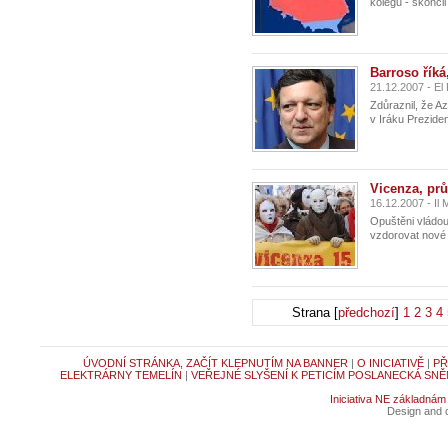
kolegů - skončil
Barroso říká
21.12.2007 - El
Zdůraznil, že Az
v Iráku Prezide
Vicenza, prů
16.12.2007 - Il 
Opuštěni vládou 
vzdorovat nové z
Strana [
předchozí
]
1
2
3
4
ÚVODNÍ STRÁNKA, ZAČÍT KLEPNUTÍM NA BANNER
|
O INICIATIVĚ
|
PŘ
ELEKTRÁRNY TEMELÍN
|
VEŘEJNÉ SLYŠENÍ K PETICÍM POSLANECKÁ SNĚ
Iniciativa NE základnám
Design and c