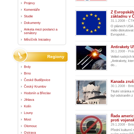
Projevy
Komentáře
Z Evropského
základnu v 
Studie
31.1.2008 - ČT
Dokumenty
O plánech USA u
Anketa mezi poslanci a
mělo diskutovat 
senátory
Evropské...
Měsíčník Iniciativy
Antirakety 
30.1.2008 - Prá
Regiony
Velitel ruských
„Antirakety, kte
do...
Brdy
Brno
České Budějovice
Kanada zruši
30.1.2008 - Brits
Český Krumlov
Titulní stránka 
Hodonín a Břeclav
byl odstraněn z
Jihlava
Kolín
Louny
Řada americ
Most
proti vojen
29.1.2008 - Bri
Olomouc
Přední kulturní
Ostrava