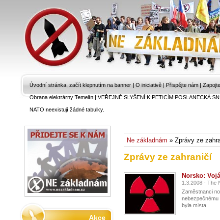
Úvodní stránka, začít klepnutím na banner
|
O iniciativě
|
Přispějte nám
|
Zapojt
Obrana elektrárny Temelín
|
VEŘEJNÉ SLYŠENÍ K PETICÍM POSLANECKÁ SN
NATO neexistují žádné tabulky.
Ne základnám
» Zprávy ze zahra
Zprávy ze zahraničí
Norsko: Voj
1.3.2008 - The
Zaměstnanci nor
nebezpečnému zá
byla místa...
Akce