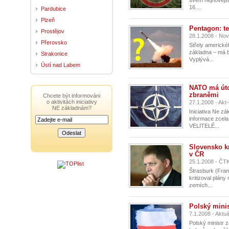
svém nejnovější
16....
Pardubice
Plzeň
Pentagon: te
Prostějov
28.1.2008 - Nov
Přerovsko
Střely americké
základna – má b
Strakonice
Vyplývá...
Ústí nad Labem
NATO má úto
zbraněmi
Chcete být informováni
o aktivitách iniciativy
27.1.2008 - Akt-
NE základnám?
Iniciativa Ne z
informace zcela
VELITELÉ...
Slovensko kr
v ČR
25.1.2008 - ČT
Štrasburk (Fran
kritizoval plán
zemích...
Polský minis
7.1.2008 - Aktu
Polský ministr 