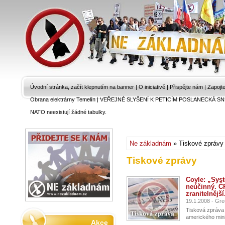
Úvodní stránka, začít klepnutím na banner
|
O iniciativě
|
Přispějte nám
|
Zapojt
Obrana elektrárny Temelín
|
VEŘEJNÉ SLYŠENÍ K PETICÍM POSLANECKÁ SN
NATO neexistují žádné tabulky.
Ne základnám
» Tiskové zprávy
Tiskové zprávy
Coyle: „Sys
neúčinný. ČR
zranitelnější
19.1.2008 - Gr
Tisková zpráva
amerického minis
Akce