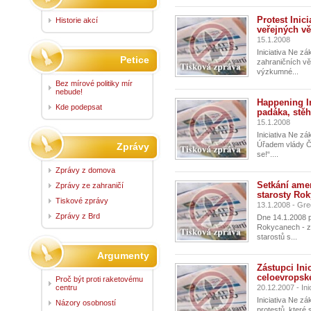
Protest Inic
Historie akcí
veřejných vě
15.1.2008
Iniciativa Ne z
Petice
zahraničních věc
výzkumné...
Bez mírové politiky mír
nebude!
Happening In
Kde podepsat
padáka, stěh
15.1.2008
Iniciativa Ne zá
Úřadem vlády Če
Zprávy
se!“....
Zprávy z domova
Setkání amer
Zprávy ze zahraničí
starosty Ro
Tiskové zprávy
13.1.2008 - Gre
Zprávy z Brd
Dne 14.1.2008 p
Rokycanech - ze
starostů s...
Argumenty
Zástupci Ini
celoevropsk
Proč být proti raketovému
centru
20.12.2007 - In
Iniciativa Ne z
Názory osobností
protestů, které 