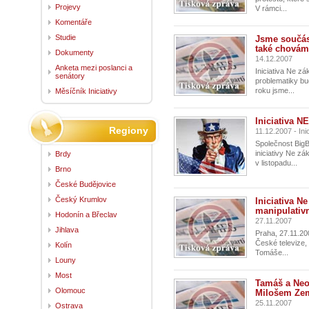
Projevy
V rámci...
Komentáře
Studie
Jsme součás
také chovám
Dokumenty
14.12.2007
Anketa mezi poslanci a
Iniciativa Ne z
senátory
problematiky bu
roku jsme...
Měsíčník Iniciativy
Iniciativa N
Regiony
11.12.2007 - In
Společnost Big
iniciativy Ne z
Brdy
v listopadu...
Brno
České Budějovice
Český Krumlov
Iniciativa N
manipulativn
Hodonín a Břeclav
27.11.2007
Jihlava
Praha, 27.11.20
České televize,
Kolín
Tomáše...
Louny
Most
Tamáš a Neo
Olomouc
Milošem Z
25.11.2007
Ostrava