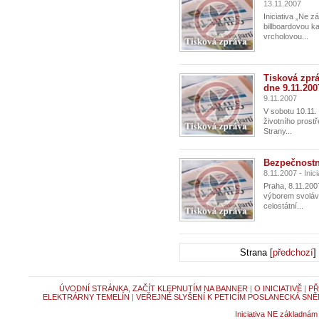
13.11.2007
Iniciativa „Ne z
billboardovou k
vrcholovou...
Tisková zprá
dne 9.11.200
9.11.2007
V sobotu 10.11.
životního prost
Strany...
Bezpečnostní
8.11.2007 - Ini
Praha, 8.11.200
výborem svolává
celostátní...
Strana [
předchozí
]
ÚVODNÍ STRÁNKA, ZAČÍT KLEPNUTÍM NA BANNER
|
O INICIATIVĚ
|
PŘ
ELEKTRÁRNY TEMELÍN
|
VEŘEJNÉ SLYŠENÍ K PETICÍM POSLANECKÁ SNĚ
Iniciativa NE základnám