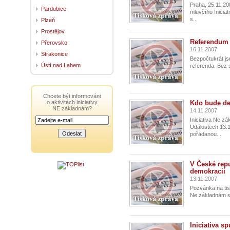
Praha, 25.11.20
Pardubice
mluvčího Inicia
s...
Plzeň
Prostějov
Referendum 
Přerovsko
16.11.2007
Strakonice
Bezpočtukrát js
Ústí nad Labem
referenda. Bez s
Chcete být informováni
o aktivitách iniciativy
Kdo bude de
NE základnám?
14.11.2007
Iniciativa Ne z
Událostech 13.1
pořádanou...
V České rep
demokracii
13.11.2007
Pozvánka na tisk
Ne základnám sv
Iniciativa s