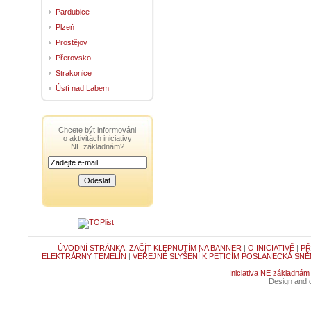
Pardubice
Plzeň
Prostějov
Přerovsko
Strakonice
Ústí nad Labem
Chcete být informováni
o aktivitách iniciativy
NE základnám?
ÚVODNÍ STRÁNKA, ZAČÍT KLEPNUTÍM NA BANNER
|
O INICIATIVĚ
|
PŘ
ELEKTRÁRNY TEMELÍN
|
VEŘEJNÉ SLYŠENÍ K PETICÍM POSLANECKÁ SNĚ
Iniciativa NE základnám
Design and c