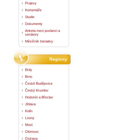
Projevy
Komentáře
Studie
Dokumenty
Anketa mezi poslanci a
senátory
Měsíčník Iniciativy
Regiony
Brdy
Brno
České Budějovice
Český Krumlov
Hodonín a Břeclav
Jihlava
Kolín
Louny
Most
Olomouc
Ostrava