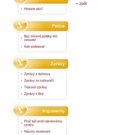
« zpět
Historie akcí
Petice
Bez mírové politiky mír
nebude!
Kde podepsat
Zprávy
Zprávy z domova
Zprávy ze zahraničí
Tiskové zprávy
Zprávy z Brd
Argumenty
Proč být proti raketovému
centru
Názory osobností