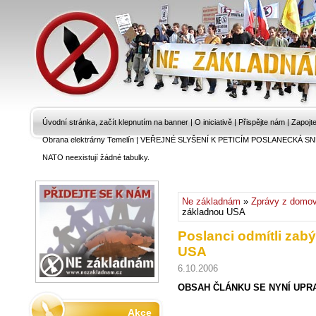
Úvodní stránka, začít klepnutím na banner
|
O iniciativě
|
Přispějte nám
|
Zapojt
Obrana elektrárny Temelín
|
VEŘEJNÉ SLYŠENÍ K PETICÍM POSLANECKÁ SN
NATO neexistují žádné tabulky.
Ne základnám
»
Zprávy z domo
základnou USA
Poslanci odmítli zab
USA
6.10.2006
OBSAH ČLÁNKU SE NYNÍ UPR
Akce