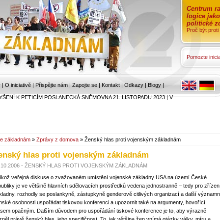
Centrum ra
logice jak
politické 
Proč být prot
Pomozte inicia
r
|
O iniciativě
|
Přispějte nám
|
Zapojte se
|
Kontakt
|
Odkazy
|
Blogy
|
YŠENÍ K PETICÍM POSLANECKÁ SNĚMOVNA 21. LISTOPADU 2023
|
V
e základnám
»
Zprávy z domova
» Ženský hlas proti vojenským základnám
enský hlas proti vojenským základnám
.10.2006 - ŽENSKÝ HLAS PROTI VOJENSKÝM ZÁKLADNÁM
likož veřejná diskuse o zvažovaném umístění vojenské základny USA na území České
publiky je ve většině hlavních sdělovacích prostředků vedena jednostranně – tedy pro zřízen
kladny, rozhodly se poslankyně, zástupkyně genderově citlivých organizací a další význam
nské osobnosti uspořádat tiskovou konferenci a upozornit také na argumenty, hovořící
asem opačným. Dalším důvodem pro uspořádání tiskové konference je to, aby výrazně
zněl právě ženský hlas, jeho specifičnost. To, jak většina žen vnímá otázky války, míru a