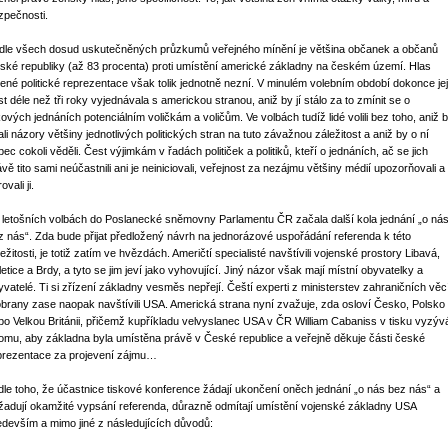
zpečnosti.
dle všech dosud uskutečněných průzkumů veřejného mínění je většina občanek a občanů
ské republiky (až 83 procenta) proti umístění americké základny na českém území. Hlas
lené politické reprezentace však tolik jednotně nezní. V minulém volebním období dokonce jej
st déle než tři roky vyjednávala s americkou stranou, aniž by jí stálo za to zmínit se o
kových jednáních potenciálním voličkám a voličům. Ve volbách tudíž lidé volili bez toho, aniž 
ali názory většiny jednotlivých politických stran na tuto závažnou záležitost a aniž by o ní
ec cokoli věděli. Čest výjimkám v řadách političek a politiků, kteří o jednáních, ač se jich
ávě tito sami neúčastnili ani je neiniciovali, veřejnost za nezájmu většiny médií upozorňovali a
ovali ji.
 letošních volbách do Poslanecké sněmovny Parlamentu ČR začala další kola jednání „o ná
z nás“. Zda bude přijat předložený návrh na jednorázové uspořádání referenda k této
ežitosti, je totiž zatím ve hvězdách. Američtí specialisté navštívili vojenské prostory Libavá,
letice a Brdy, a tyto se jim jeví jako vyhovující. Jiný názor však mají místní obyvatelky a
yvatelé. Ti si zřízení základny vesměs nepřejí. Čeští experti z ministerstev zahraničních věc
obrany zase naopak navštívili USA. Americká strana nyní zvažuje, zda osloví Česko, Polsko
bo Velkou Británii, přičemž kupříkladu velvyslanec USA v ČR William Cabaniss v tisku vyzýv
tomu, aby základna byla umístěna právě v České republice a veřejně děkuje části české
prezentace za projevení zájmu…
dle toho, že účastnice tiskové konference žádají ukončení oněch jednání „o nás bez nás“ a
žadují okamžité vypsání referenda, důrazně odmítají umístění vojenské základny USA
edevším a mimo jiné z následujících důvodů: