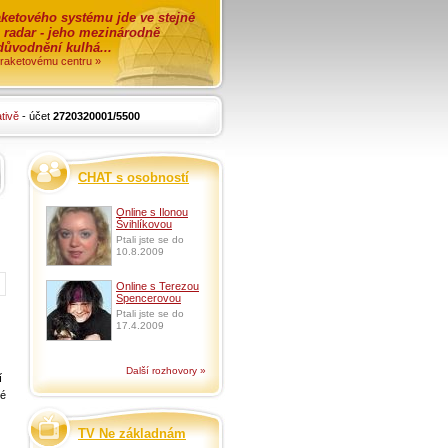
ketového systému jde ve stejné
o radar - jeho mezinárodně
zdůvodnění kulhá...
i raketovému centru »
tivě
- účet
2720320001/5500
CHAT s osobností
Online s Ilonou
Švihlíkovou
Ptali jste se do
10.8.2009
Online s Terezou
Spencerovou
Ptali jste se do
17.4.2009
Další rozhovory »
í
né
TV Ne základnám