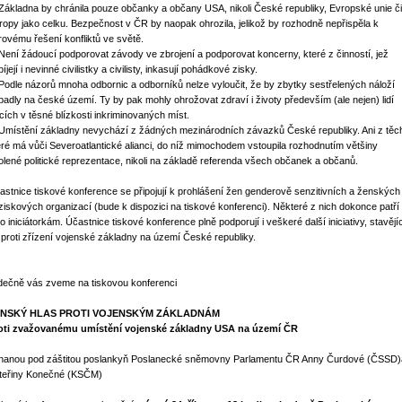
 Základna by chránila pouze občanky a občany USA, nikoli České republiky, Evropské unie či
ropy jako celku. Bezpečnost v ČR by naopak ohrozila, jelikož by rozhodně nepřispěla k
rovému řešení konfliktů ve světě.
 Není žádoucí podporovat závody ve zbrojení a podporovat koncerny, které z činností, jež
íjejí i nevinné civilistky a civilisty, inkasují pohádkové zisky.
 Podle názorů mnoha odbornic a odborníků nelze vyloučit, že by zbytky sestřelených náloží
padly na české území. Ty by pak mohly ohrožovat zdraví i životy především (ale nejen) lidí
jících v těsné blízkosti inkriminovaných míst.
 Umístění základny nevychází z žádných mezinárodních závazků České republiky. Ani z těc
eré má vůči Severoatlantické alianci, do níž mimochodem vstoupila rozhodnutím většiny
olené politické reprezentace, nikoli na základě referenda všech občanek a občanů.
astnice tiskové konference se připojují k prohlášení žen genderově senzitivních a ženských
ziskových organizací (bude k dispozici na tiskové konferenci). Některé z nich dokonce patří
ho iniciátorkám. Účastnice tiskové konference plně podporují i veškeré další iniciativy, stavějí
 proti zřízení vojenské základny na území České republiky.
dečně vás zveme na tiskovou konferenci
NSKÝ HLAS PROTI VOJENSKÝM ZÁKLADNÁM
oti zvažovanému umístění vojenské základny USA na území ČR
nanou pod záštitou poslankyň Poslanecké sněmovny Parlamentu ČR Anny Čurdové (ČSSD)
teřiny Konečné (KSČM)