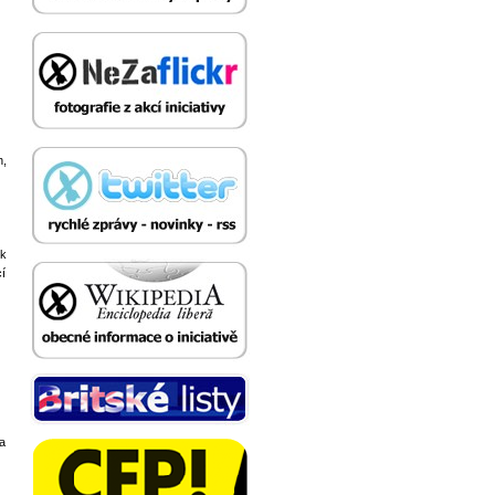
h,
 k
cí
a