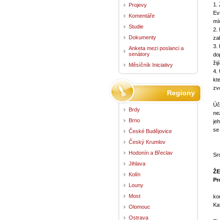
1.
Projevy
Ev
Komentáře
mí
Studie
2.
Dokumenty
zab
3.
Anketa mezi poslanci a
senátory
do
ži
Měsíčník Iniciativy
4.
kt
zv
Regiony
Úč
Brdy
ne
Brno
je
se
České Budějovice
Český Krumlov
Hodonín a Břeclav
Sr
Jihlava
ŽE
Kolín
Pr
Louny
Most
ko
Ka
Olomouc
Ostrava