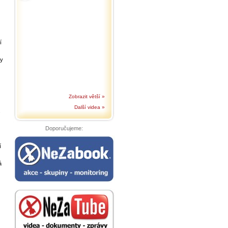
í
by
Zobrazit větší »
Další videa »
s
Doporučujeme:
í
á