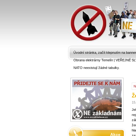
Úvodní stránka, začít klepnutím na banne
Obrana elektrárny Temelín
|
VEŘEJNÉ SL
NATO neexistují žádné tabulky.
N
Ž
15
Je
re
zá
že
hl
Akce
za