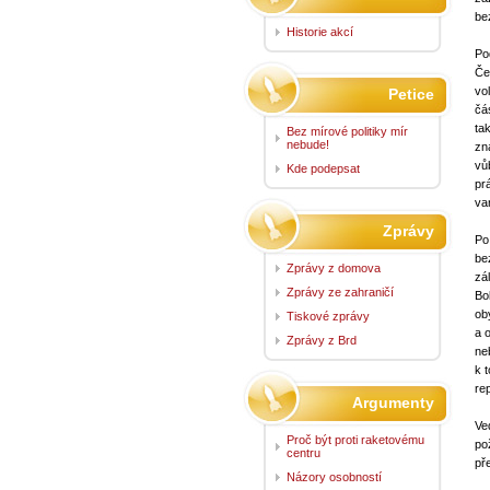
be
Historie akcí
Po
Če
vo
Petice
čá
ta
Bez mírové politiky mír
nebude!
zn
vůb
Kde podepsat
pr
var
Zprávy
Po
be
Zprávy z domova
zál
Zprávy ze zahraničí
Bo
ob
Tiskové zprávy
a 
Zprávy z Brd
ne
k 
re
Argumenty
Ve
Proč být proti raketovému
po
centru
př
Názory osobností