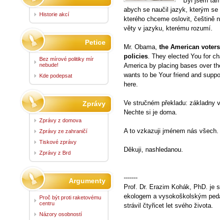
Byl jsem tam
abych se naučil jazyk, kterým se
Historie akcí
kterého chceme oslovit, češtině n
věty v jazyku, kterému rozumí.
Petice
Mr. Obama,
the American voters
policies
. They elected You for ch
Bez mírové politiky mír
nebude!
America by placing bases over th
wants to be Your friend and suppo
Kde podepsat
here.
Ve stručném překladu: základny v
Zprávy
Nechte si je doma.
Zprávy z domova
A to vzkazuji jménem nás všech.
Zprávy ze zahraničí
Tiskové zprávy
Děkuji, nashledanou.
Zprávy z Brd
-------
Argumenty
Prof. Dr. Erazim Kohák, PhD. je s
ekologem a vysokoškolským ped
Proč být proti raketovému
centru
strávil čtyřicet let svého života.
Názory osobností