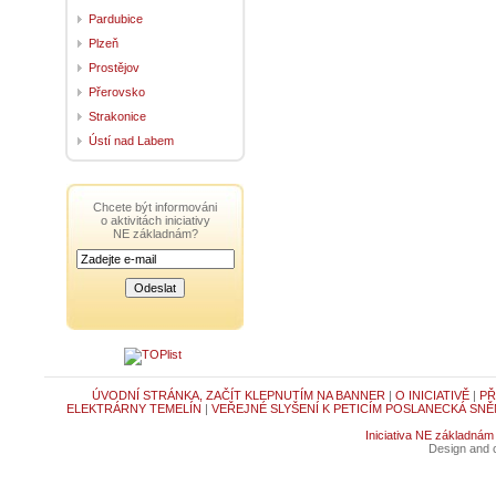
Pardubice
Plzeň
Prostějov
Přerovsko
Strakonice
Ústí nad Labem
Chcete být informováni
o aktivitách iniciativy
NE základnám?
ÚVODNÍ STRÁNKA, ZAČÍT KLEPNUTÍM NA BANNER
|
O INICIATIVĚ
|
PŘ
ELEKTRÁRNY TEMELÍN
|
VEŘEJNÉ SLYŠENÍ K PETICÍM POSLANECKÁ SNĚ
Iniciativa NE základnám
Design and c