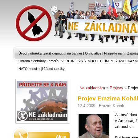
Úvodní stránka, začít klepnutím na banner
|
O iniciativě
|
Přispějte nám
|
Zapojt
Obrana elektrárny Temelín
|
VEŘEJNÉ SLYŠENÍ K PETICÍM POSLANECKÁ SN
NATO neexistují žádné tabulky.
Ne základnám
»
Projevy
» Proje
Projev Erazima Kohá
12.4.2009 - Erazim Kohák
Za prvé dovo
v Americe, ž
žít nechci.
Akce