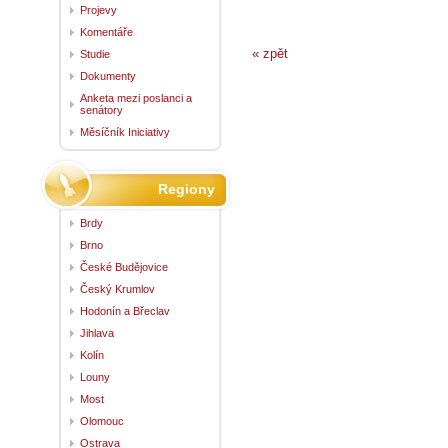
Projevy
Komentáře
« zpět
Studie
Dokumenty
Anketa mezi poslanci a
senátory
Měsíčník Iniciativy
Regiony
Brdy
Brno
České Budějovice
Český Krumlov
Hodonín a Břeclav
Jihlava
Kolín
Louny
Most
Olomouc
Ostrava