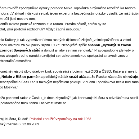
čera rovněž zpochybňuje výroky poradce Mirka Topolánka a bývalého rozvědčíka Andora
ndora: „V aktuální diskusi se pak jeden expert na bezpečnostní otázky vyjádřil, že ruští špión
kročili jisté meze v tom,
 chtěli ovlivnit politická rozhodnutí o radaru. Prosím pěkně, chtělo by se
ptat, jaká politická rozhodnutí? Vždyť žádná nebudou.“
dle Kučery je tak vypovězení dvou ruských diplomatů zřejmě „velmi opožděnou a velmi
apnou odvetou za okupaci v srpnu 1968“. Nebo ještě spíše
snahou „vydobýt si znovu
zornost Spojených států
a donutit je, aby se nám věnovaly.“ Pravděpodobně jde tedy o
kus alespoň trochu narušit rozvíjející se rusko-americkou spolupráci a navodit znovu
nfrontační atmosféru.
konečně nejspíš šlo o účelový krok související s bojem mezi ODS a ČSSD. Kučera si myslí,
 „
Někdo z BIS se patrně na politický nátlak snaží ukázat, že Rusko nás stále ohrožuje
,
 nebezpečné a ČSSD se s takovým nepřítelem paktuje. V duchu Topolánkova hesla buď rada
bo Moskva.“
nže pozemní radar v Česku „je dnes zbytečný“, jak konstatuje Kučera s odvoláním na studii
spektovaného think-tanku EastWest Institute.
roj: Kučera, Rudolf.
Politické zneužití vzpomínky na rok 1968
.
ský rozhlas 6, 22.08.2009