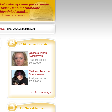
ketového systému jde ve stejné
o radar - jeho mezinárodně
zdůvodnění kulhá...
i raketovému centru »
tivě
- účet
2720320001/5500
CHAT s osobností
Online s Ilonou
Švihlíkovou
Ptali jste se do
10.8.2009
Online s Terezou
Spencerovou
Ptali jste se do
17.4.2009
Další rozhovory »
TV Ne základnám