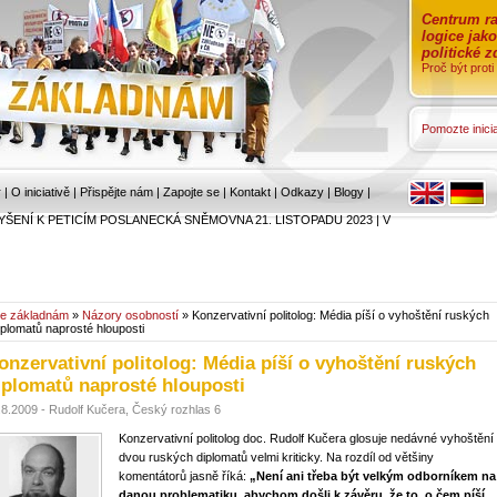
Centrum ra
logice jak
politické 
Proč být prot
Pomozte inicia
r
|
O iniciativě
|
Přispějte nám
|
Zapojte se
|
Kontakt
|
Odkazy
|
Blogy
|
YŠENÍ K PETICÍM POSLANECKÁ SNĚMOVNA 21. LISTOPADU 2023
|
V
e základnám
»
Názory osobností
» Konzervativní politolog: Média píší o vyhoštění ruských
iplomatů naprosté hlouposti
onzervativní politolog: Média píší o vyhoštění ruských
iplomatů naprosté hlouposti
.8.2009 - Rudolf Kučera, Český rozhlas 6
Konzervativní politolog doc. Rudolf Kučera glosuje nedávné vyhoštění
dvou ruských diplomatů velmi kriticky. Na rozdíl od většiny
komentátorů jasně říká:
„Není ani třeba být velkým odborníkem na
danou problematiku, abychom došli k závěru, že to, o čem píší