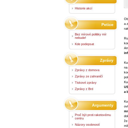
Historie akcí
Ob
a 
Petice
ra
Bez mírové politiky mír
nebude!
Ru
ko
Kde podepsat
Am
in
Zprávy
Ku
na
Zprávy z domova
ko
Zprávy ze zahraničí
po
Ku
Tiskové zprávy
US
Zprávy z Brd
a 
Ku
Argumenty
ov
mn
Proč být proti raketovému
do
centru
že
Názory osobností
mí