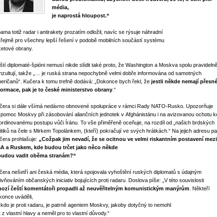
média,
je naprostá hloupost.“
ama totiž radar i antirakety prozatím odložil, navíc se rýsuje náhradní
zřejmě pro všechny lepší řešení v podobě mobilních součástí systému
ketové obrany.
ští diplomaté-špióni nemusí nikde slídit také proto, že Washington a Moskva spolu pravideln
nzultují, takže „… je ruská strana nepochybně velmi dobře informována od samotných
eričanů“. Kučera k tomu trefně dodává: „Dokonce bych řekl, že
jestli někde nemají přesn
formace, pak je to české ministerstvo obrany
.“
čera si dále všímá nedávno obnovené spolupráce v rámci Rady NATO-Rusko. Upozorňuje
 pomoc Moskvy při zásobování aliančních jednotek v Afghánistánu i na avizovanou ochotu k
ordinovanému postupu vůči Íránu. To vše přiměřeně oceňuje, na rozdíl od „našich brdských
litiků na čele s Mirkem Topolánkem, (kteří) pokračují ve svých hrátkách.“ Na jejich adresu p
čera prohlašuje:
„Cožpak jim nevadí, že se ocitnou ve velmi riskantním postavení mezi
A a Ruskem, kde budou trčet jako něco někde
budou vadit oběma stranám?“
čera nešetří ani česká média, která spojovala vyhoštění ruských diplomatů s údajným
livňováním občanských iniciativ bojujících proti radaru. Doslova píše: „V této souvislosti
ozí čeští komentátoři propadli až neuvěřitelným komunistickým manýrům
. Někteří
konce uváděli,
 kdo je proti radaru, je patrně agentem Moskvy, jakoby dotyčný to nemohl
t z vlastní hlavy a neměl pro to vlastní důvody.“