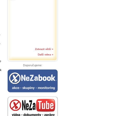
ě
é
Zobrazit větší »
Další videa »
e
Doporučujeme:
ak