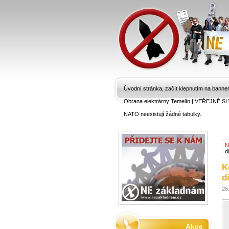
Úvodní stránka, začít klepnutím na banne
Obrana elektrárny Temelín
|
VEŘEJNÉ SL
NATO neexistují žádné tabulky.
N
d
K
d
26
Akce