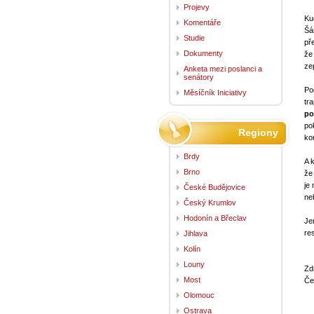
Projevy
Ku
Komentáře
Šá
Studie
pře
Dokumenty
že
ze
Anketa mezi poslanci a
senátory
Po
Měsíčník Iniciativy
tr
po
po
Regiony
ko
Brdy
A 
Brno
že
je
České Budějovice
ne
Český Krumlov
Hodonín a Břeclav
Je
re
Jihlava
Kolín
Louny
Zd
Most
Če
Olomouc
Ostrava