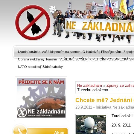
Úvodní stránka, začít klepnutím na banner
|
O iniciativě
|
Přispějte nám
|
Zapojt
Obrana elektrárny Temelín
|
VEŘEJNÉ SLYŠENÍ K PETICÍM POSLANECKÁ SN
NATO neexistují žádné tabulky.
Ne základnám
»
Zprávy ze zahra
Turecku odloženo
Chcete mě? Jednání 
23.9.2011 - Iniciativa Ne základn
Turci odložili
20. 9. 2011
Akce