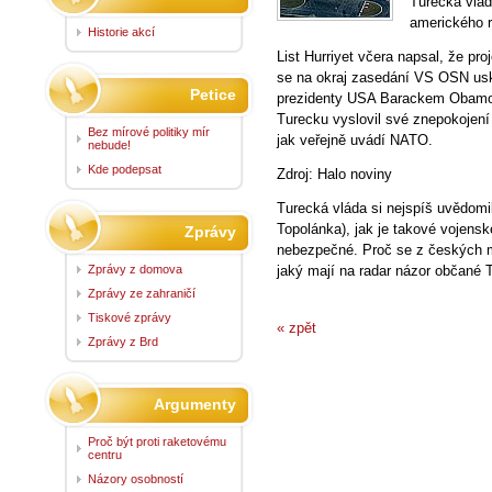
Turecká vlád
amerického r
Historie akcí
List Hurriyet včera napsal, že pr
se na okraj zasedání VS OSN us
Petice
prezidenty USA Barackem Obam
Turecku vyslovil své znepokojení
Bez mírové politiky mír
jak veřejně uvádí NATO.
nebude!
Kde podepsat
Zdroj: Halo noviny
Turecká vláda si nejspíš uvědomil
Topolánka), jak je takové vojensk
Zprávy
nebezpečné. Proč se z českých m
Zprávy z domova
jaký mají na radar názor občané 
Zprávy ze zahraničí
Tiskové zprávy
« zpět
Zprávy z Brd
Argumenty
Proč být proti raketovému
centru
Názory osobností