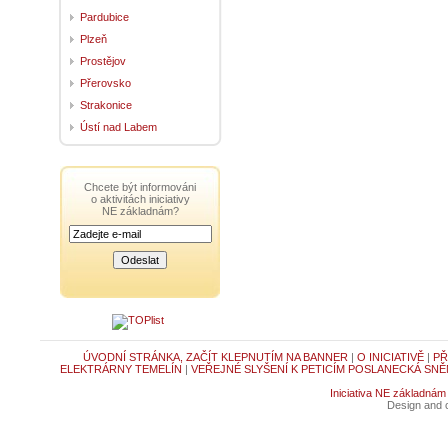
Pardubice
Plzeň
Prostějov
Přerovsko
Strakonice
Ústí nad Labem
Chcete být informováni
o aktivitách iniciativy
NE základnám?
ÚVODNÍ STRÁNKA, ZAČÍT KLEPNUTÍM NA BANNER
|
O INICIATIVĚ
|
PŘ
ELEKTRÁRNY TEMELÍN
|
VEŘEJNÉ SLYŠENÍ K PETICÍM POSLANECKÁ SNĚ
Iniciativa NE základnám
Design and c