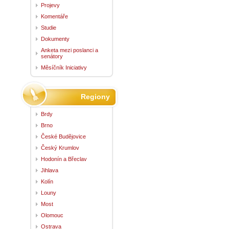
Projevy
Komentáře
Studie
Dokumenty
Anketa mezi poslanci a
senátory
Měsíčník Iniciativy
Regiony
Brdy
Brno
České Budějovice
Český Krumlov
Hodonín a Břeclav
Jihlava
Kolín
Louny
Most
Olomouc
Ostrava