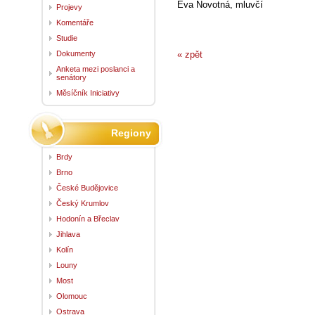
Eva Novotná, mluvčí
Projevy
Komentáře
Studie
Dokumenty
« zpět
Anketa mezi poslanci a
senátory
Měsíčník Iniciativy
Regiony
Brdy
Brno
České Budějovice
Český Krumlov
Hodonín a Břeclav
Jihlava
Kolín
Louny
Most
Olomouc
Ostrava