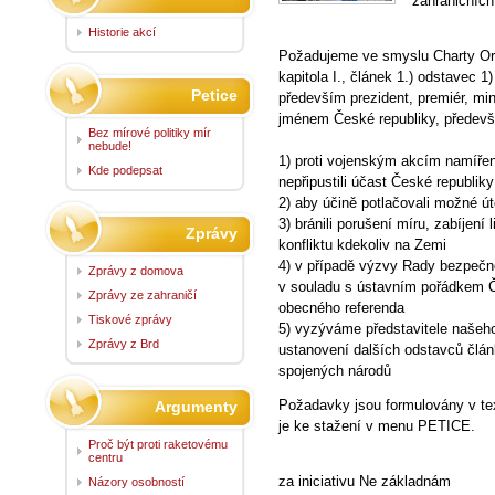
zahraničních
Historie akcí
Požadujeme ve smyslu Charty Or
kapitola I., článek 1.) odstavec 1
Petice
především prezident, premiér, mini
jménem České republiky, předev
Bez mírové politiky mír
nebude!
1) proti vojenským akcím namířený
Kde podepsat
nepřipustili účast České republik
2) aby účině potlačovali možné út
3) bránili porušení míru, zabíjení
Zprávy
konfliktu kdekoliv na Zemi
4) v případě výzvy Rady bezpečno
Zprávy z domova
v souladu s ústavním pořádkem Če
Zprávy ze zahraničí
obecného referenda
Tiskové zprávy
5) vyzýváme představitele našeho
Zprávy z Brd
ustanovení dalších odstavců článk
spojených národů
Požadavky jsou formulovány v tex
Argumenty
je ke stažení v menu PETICE.
Proč být proti raketovému
centru
za iniciativu Ne základnám
Názory osobností