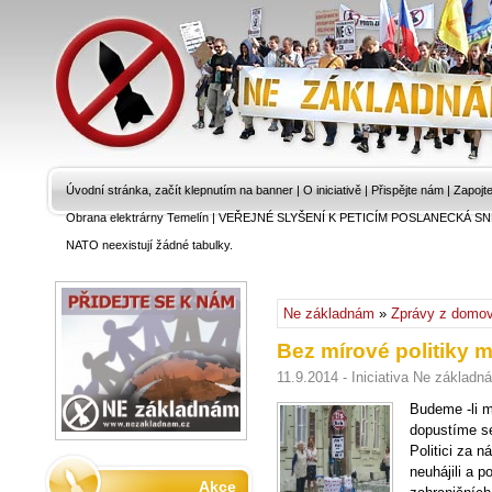
Úvodní stránka, začít klepnutím na banner
|
O iniciativě
|
Přispějte nám
|
Zapojt
Obrana elektrárny Temelín
|
VEŘEJNÉ SLYŠENÍ K PETICÍM POSLANECKÁ SN
NATO neexistují žádné tabulky.
Ne základnám
»
Zprávy z domo
Bez mírové politiky 
11.9.2014 - Iniciativa Ne základn
Budeme -li m
dopustíme se
Politici za n
neuhájili a p
Akce