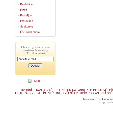
Pardubice
Plzeň
Prostějov
Přerovsko
Strakonice
Ústí nad Labem
Chcete být informováni
o aktivitách iniciativy
NE základnám?
ÚVODNÍ STRÁNKA, ZAČÍT KLEPNUTÍM NA BANNER
|
O INICIATIVĚ
|
PŘ
ELEKTRÁRNY TEMELÍN
|
VEŘEJNÉ SLYŠENÍ K PETICÍM POSLANECKÁ SNĚ
Iniciativa NE základnám
Design and c