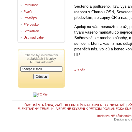
Pardubice
Sečteno a podtrženo. Tzv. vyslá
Plzeň
rozporu s Chartou OSN, Severoatl
především, se zájmy ČR a nás, je
Prostějov
Přerovsko
Apeluji na vás, nesnažte se už, 
Strakonice
trvání vašeho mandátu co nejvíce
Ústí nad Labem
Sněmovně lze mnoha způsoby, a va
se lidem, kteří z vás i z nás děla
prospěch nás, voličů a konec konc
blíží.
Chcete být informováni
o aktivitách iniciativy
NE základnám?
« zpět
ÚVODNÍ STRÁNKA, ZAČÍT KLEPNUTÍM NA BANNER
|
O INICIATIVĚ
|
PŘ
ELEKTRÁRNY TEMELÍN
|
VEŘEJNÉ SLYŠENÍ K PETICÍM POSLANECKÁ SNĚ
Iniciativa NE základnám
Design and c