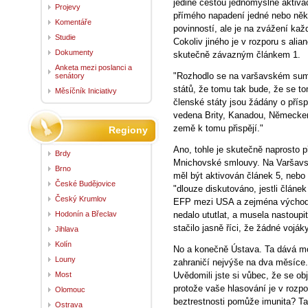
jedině cestou jednomyslné aktivac
Projevy
přímého napadení jedné nebo něk
Komentáře
povinností, ale je na zvážení ka
Studie
Cokoliv jiného je v rozporu s ali
Dokumenty
skutečně závazným článkem 1.
Anketa mezi poslanci a
"Rozhodlo se na varšavském summ
senátory
států, že tomu tak bude, že se t
Měsíčník Iniciativy
členské státy jsou žádány o přís
vedena Brity, Kanadou, Německem
země k tomu přispějí."
Regiony
Ano, tohle je skutečně naprosto p
Brdy
Mnichovské smlouvy. Na Varšavs
Brno
měl být aktivován článek 5, nebo
České Budějovice
"dlouze diskutováno, jestli článe
Český Krumlov
EFP mezi USA a zejména východo
Hodonín a Břeclav
nedalo ututlat, a musela nastoupi
stačilo jasně říci, že žádné vojá
Jihlava
Kolín
No a konečně Ústava. Ta dává m
Louny
zahraničí nejvýše na dva měsíce. N
Most
Uvědomili jste si vůbec, že se ob
protože vaše hlasování je v rozp
Olomouc
beztrestnosti pomůže imunita? Ta
Ostrava