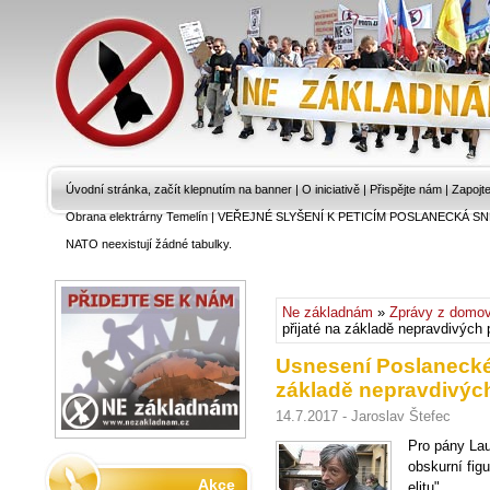
Úvodní stránka, začít klepnutím na banner
|
O iniciativě
|
Přispějte nám
|
Zapojt
Obrana elektrárny Temelín
|
VEŘEJNÉ SLYŠENÍ K PETICÍM POSLANECKÁ SN
NATO neexistují žádné tabulky.
Ne základnám
»
Zprávy z domo
přijaté na základě nepravdivých 
Usnesení Poslanecké
základě nepravdivých
14.7.2017 - Jaroslav Štefec
Pro pány Lau
obskurní figu
Akce
elitu".