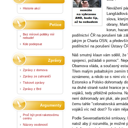
Nevážení pá
Historie akcí
Langšádlová 
slova, který
Petice
obrany, Marti
korun, hazar
Bez mírové politiky mír
podílnictví ČR na porušení tak z
nebude!
jakým je Charta OSN, a předevší
Kde podepsat
podílnictví na porušení Ústavy Č
Náš smutný klaun vám sdělil, že "
Zprávy
spojenci, požádali o pomoc". Nepo
Obamova vláda, a současný estab
Zprávy z domova
Třem malým pobaltským zemím to
Zprávy ze zahraničí
oznámeno, a nikdo se s nimi víc 
Estonsko a Polsko dohromady dis
Tiskové zprávy
na druhé straně ruské hranice je
Zprávy z Brd
vojáků, tedy přibližně polovina. Na
není dohromady ani pluk, ale po
čemu tahle "celonatovská armáda
Argumenty
vojáků víc než dost? To vám něja
Proč být proti raketovému
Podle Severoatlantické smlouvy, k
centru
natož aby jí rozuměla, je možné
Názory osobností