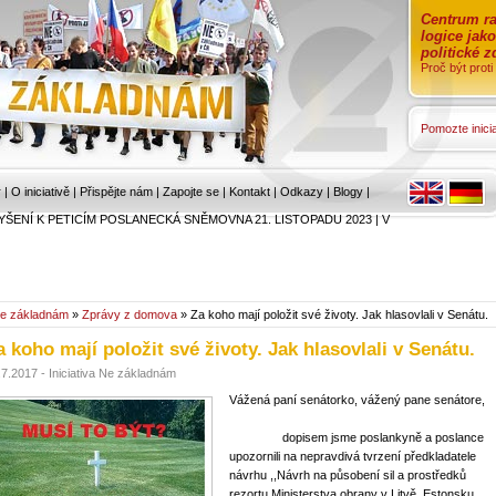
Centrum ra
logice jak
politické 
Proč být prot
Pomozte inicia
r
|
O iniciativě
|
Přispějte nám
|
Zapojte se
|
Kontakt
|
Odkazy
|
Blogy
|
YŠENÍ K PETICÍM POSLANECKÁ SNĚMOVNA 21. LISTOPADU 2023
|
V
e základnám
»
Zprávy z domova
» Za koho mají položit své životy. Jak hlasovlali v Senátu.
a koho mají položit své životy. Jak hlasovlali v Senátu.
.7.2017 - Iniciativa Ne základnám
Vážená paní senátorko, vážený pane senátore,
dopisem jsme poslankyně a poslance
upozornili na nepravdivá tvrzení předkladatele
návrhu ,,
Návrh na působení sil a prostředků
rezortu Ministerstva obrany v Litvě, Estonsku,