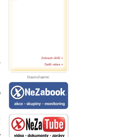
Zobrazit větší »
,
Další videa »
Doporučujeme:
ň
y
u
y