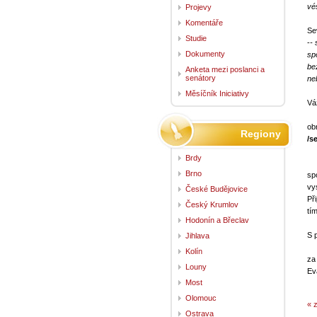
vé
Projevy
Komentáře
Se
Studie
-
-
Dokumenty
sp
be
Anketa mezi poslanci a
senátory
ne
Měsíčník Iniciativy
Vá
zí
ob
Regiony
/s
Brdy
O
Brno
sp
vy
České Budějovice
Př
Český Krumlov
tí
Hodonín a Břeclav
S 
Jihlava
Kolín
za
Louny
Ev
Most
Olomouc
« 
Ostrava