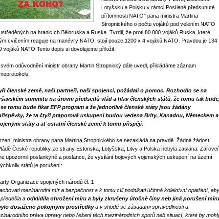
Lotyšsku a Polsku v rámci Posílené předsunuté
přítomnosti NATO" pana ministra Martina
Stropnického o počtu vojáků pod velením NATO
ustředěných na hranicích Běloruska a Ruska. Tvrdil, že proti 80 000 vojáků Ruska, které
ým cvičením reaguje na manévry NATO, stojí pouze 1200 x 4 vojáků NATO. Pravdou je 134
9 vojáků NATO.Tento dopis si dovolujeme přiložit.
 svém odůvodnění ministr obrany Martin Stropnický dále uvedl,
přikládáme záznam
enoprotokolu:
yři členské země, naši partneři, naši spojenci, požádali o pomoc. Rozhodlo se na
ršavském summitu na úrovni předsedů vlád a hlav členských států, že tomu tak bude
 se tomu bude říkat EFP program a že jednotlivé členské státy jsou žádány
příspěvky, že ta čtyři praporová uskupení budou vedena Brity, Kanadou, Německem a
ojenými státy a ať ostatní členské země k tomu přispějí.
rzení ministra obrany pana Martina Stropnického se nezakládá na pravdě. Žádná žádost
Vládě České republiky ze strany Estonska, Lotyšska, Litvy a Polska nebyla zaslána. Zárove
me upozornili poslankyně a poslance, že vysílání bojových vojenských uskupení na území
kýchkoliv států je porušení:
arty Organizace spojených národů čl. 1
achovati mezinárodní mír a bezpečnost a k tomu cíli podnikati účinná kolektivní opatření, ab
 předešla a
odklidila ohrožení míru a byly zkrušeny útočné činy neb jiná porušení mír
bylo dosaženo pokojnými prostředky
a v shodě se zásadami spravedlnosti a
zinárodního práva úpravy nebo řešení těch mezinárodních sporů neb situací, které by mohl