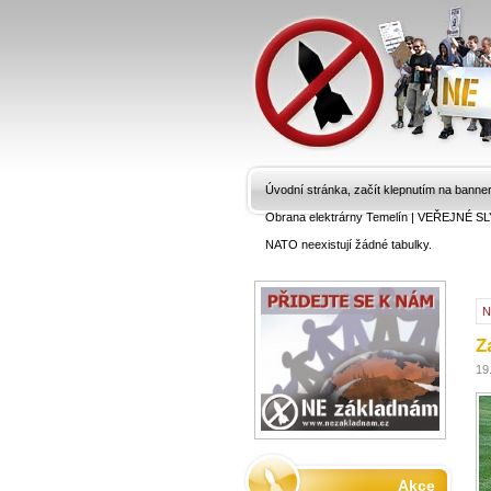
Úvodní stránka, začít klepnutím na banne
Obrana elektrárny Temelín
|
VEŘEJNÉ SL
NATO neexistují žádné tabulky.
N
Z
19
Akce