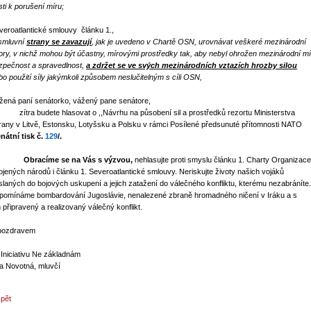
sti k porušení míru;
veroatlantické smlouvy článku 1.,
 smluvní
strany se zavazují
, jak je uvedeno v Chartě OSN, urovnávat veškeré mezinárodní
ory, v nichž mohou být účastny, mírovými prostředky tak, aby nebyl ohrožen mezinárodní mí
zpečnost a spravedlnost,
a zdržet se ve svých mezinárodních vztazích hrozby silou
bo použití síly jakýmkoli způsobem neslučitelným s cíli OSN,
žená paní senátorko, vážený pane senátore,
tra budete hlasovat o ,,
Návrhu na působení sil a prostředků rezortu Ministerstva
rany v Litvě, Estonsku, Lotyšsku a Polsku v rámci Posílené předsunuté přítomnosti NATO
enátní tisk č.
129
/.
bracíme se na Vás s výzvou,
nehlasujte proti smyslu článku 1. Charty Organizace
ojených národů i článku 1. Severoatlantické smlouvy. Neriskujte životy našich vojáků
slaných do bojových uskupení a jejich zatažení do válečného konfliktu, kterému nezabráníte.
ipomínáme bombardování Jugoslávie, nenalezené zbraně hromadného ničení v Iráku a s
m připravený a realizovaný válečný konflikt.
pozdravem
 Iniciativu Ne základnám
a Novotná, mluvčí
zpět