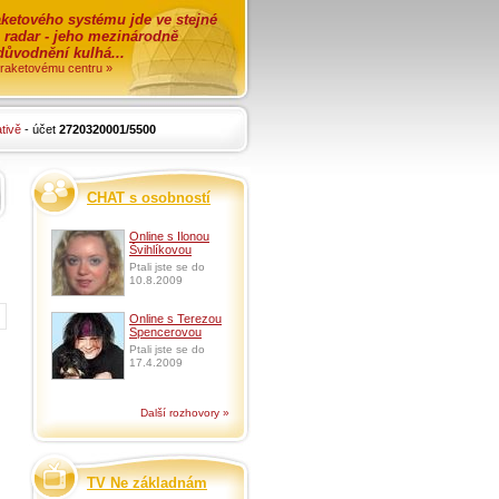
ketového systému jde ve stejné
o radar - jeho mezinárodně
zdůvodnění kulhá...
i raketovému centru »
tivě
- účet
2720320001/5500
CHAT s osobností
Online s Ilonou
Švihlíkovou
Ptali jste se do
10.8.2009
Online s Terezou
Spencerovou
Ptali jste se do
17.4.2009
Další rozhovory »
TV Ne základnám