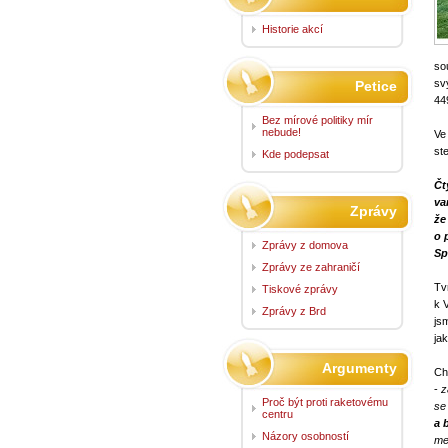
Historie akcí
so
sv
Petice
44
Bez mírové politiky mír
nebude!
Ve
st
Kde podepsat
Čt
va
Zprávy
že
o 
Zprávy z domova
Sp
Zprávy ze zahraničí
Tv
Tiskové zprávy
k 
Zprávy z Brd
js
ja
​
Argumenty
Ch
-
z
Proč být proti raketovému
se
centru
a 
Názory osobností
me