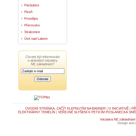
Pardubice
Plzeň
Prostějov
Přerovsko
Strakonice
Ústí nad Labem
Chcete být informováni
o aktivitách iniciativy
NE základnám?
ÚVODNÍ STRÁNKA, ZAČÍT KLEPNUTÍM NA BANNER
|
O INICIATIVĚ
|
PŘ
ELEKTRÁRNY TEMELÍN
|
VEŘEJNÉ SLYŠENÍ K PETICÍM POSLANECKÁ SNĚ
Iniciativa NE základnám
Design and c