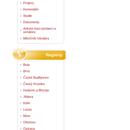
Projevy
Komentáře
Studie
Dokumenty
Anketa mezi poslanci a
senátory
Měsíčník Iniciativy
Regiony
Brdy
Brno
České Budějovice
Český Krumlov
Hodonín a Břeclav
Jihlava
Kolín
Louny
Most
Olomouc
Ostrava