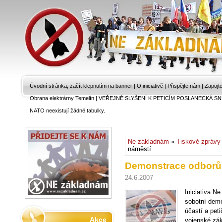
Úvodní stránka, začít klepnutím na banner
|
O iniciativě
|
Přispějte nám
|
Zapojt
Obrana elektrárny Temelín
|
VEŘEJNÉ SLYŠENÍ K PETICÍM POSLANECKÁ SN
NATO neexistují žádné tabulky.
Ne základnám
»
Tiskové zprávy
náměstí
Demonstrace odborů
24.6.2007
Iniciativa N
sobotní dem
účastí a pet
Akce
vojenské zák