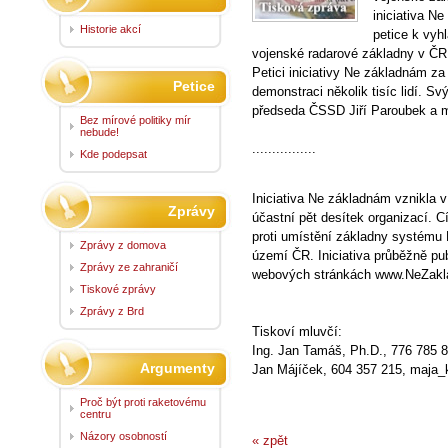
iniciativa N
Historie akcí
petice k vyh
vojenské radarové základny v ČR
Petici iniciativy Ne základnám z
Petice
demonstraci několik tisíc lidí. Sv
předseda ČSSD Jiří Paroubek a 
Bez mírové politiky mír
nebude!
................
Kde podepsat
Iniciativa Ne základnám vznikla 
Zprávy
účastní pět desítek organizací. Cí
proti umístění základny systému 
Zprávy z domova
území ČR. Iniciativa průběžně pub
Zprávy ze zahraničí
webových stránkách www.NeZakl
Tiskové zprávy
Zprávy z Brd
Tiskoví mluvčí:
Ing. Jan Tamáš, Ph.D., 776 785 
Argumenty
Jan Májíček, 604 357 215, maja
Proč být proti raketovému
centru
Názory osobností
« zpět