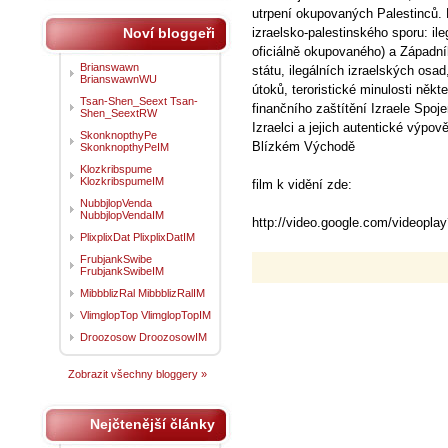
utrpení okupovaných Palestinců. 
Noví bloggeři
izraelsko-palestinského sporu: i
oficiálně okupovaného) a Západní
Brianswawn
státu, ilegálních izraelských osa
BrianswawnWU
útoků, teroristické minulosti něk
Tsan-Shen_Seext Tsan-
finančního zaštítění Izraele Spoje
Shen_SeextRW
Izraelci a jejich autentické výpov
SkonknopthyPe
Blízkém Východě
SkonknopthyPeIM
Klozkribspume
KlozkribspumeIM
film k vidění zde:
NubbjlopVenda
NubbjlopVendaIM
http://video.google.com/videop
PlixplixDat PlixplixDatIM
FrubjankSwibe
FrubjankSwibeIM
MibbblizRal MibbblizRalIM
VlimglopTop VlimglopTopIM
Droozosow DroozosowIM
Zobrazit všechny bloggery »
Nejčtenější články