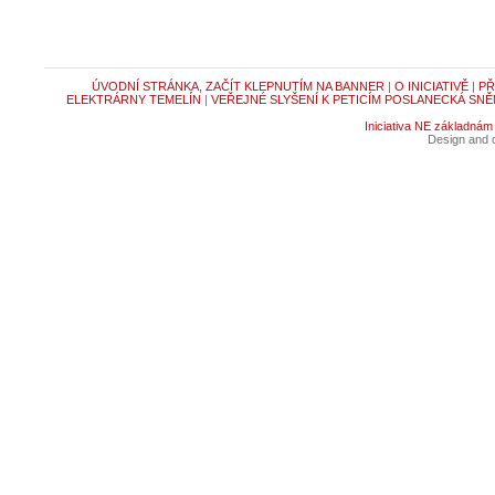
ÚVODNÍ STRÁNKA, ZAČÍT KLEPNUTÍM NA BANNER
|
O INICIATIVĚ
|
PŘ
ELEKTRÁRNY TEMELÍN
|
VEŘEJNÉ SLYŠENÍ K PETICÍM POSLANECKÁ SNĚ
Iniciativa NE základnám
Design and c