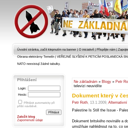
Úvodní stránka, začít klepnutím na banner
|
O iniciativě
|
Přispějte nám
|
Zapojt
Obrana elektrárny Temelín
|
VEŘEJNÉ SLYŠENÍ K PETICÍM POSLANECKÁ SN
NATO neexistují žádné tabulky.
Přihlášení
Ne základnám
»
Blogy
»
Petr Ro
televizi neuvidíte
Login:
Dokument který v česk
Heslo:
Petr Roth
, 13.1.2009,
Alternativn
Přihlásit automaticky při
příští návštěvě.
Palestine Is Still the Issue - Pale
Založit blog
Zapomenuté údaje
Dokument britského novináře a do
umožňuje nahlédnout na to, co s