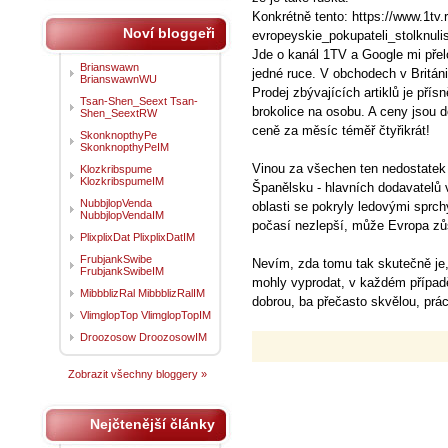
Konkrétně tento: https://www.1tv
Noví bloggeři
evropeyskie_pokupateli_stolknul
Jde o kanál 1TV a Google mi přelož
Brianswawn
jedné ruce. V obchodech v Britán
BrianswawnWU
Prodej zbývajících artiklů je přísn
Tsan-Shen_Seext Tsan-
brokolice na osobu. A ceny jsou d
Shen_SeextRW
ceně za měsíc téměř čtyřikrát!
SkonknopthyPe
SkonknopthyPeIM
Vinou za všechen ten nedostatek p
Klozkribspume
KlozkribspumeIM
Španělsku - hlavních dodavatelů 
NubbjlopVenda
oblasti se pokryly ledovými sprc
NubbjlopVendaIM
počasí nezlepší, může Evropa zůst
PlixplixDat PlixplixDatIM
FrubjankSwibe
Nevím, zda tomu tak skutečně je, č
FrubjankSwibeIM
mohly vyprodat, v každém případ
MibbblizRal MibbblizRalIM
dobrou, ba přečasto skvělou, prác
VlimglopTop VlimglopTopIM
Droozosow DroozosowIM
Zobrazit všechny bloggery »
Nejčtenější články