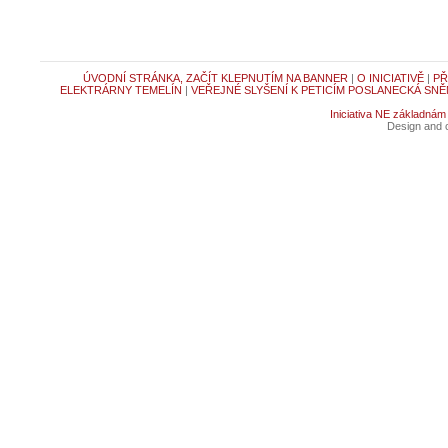
ÚVODNÍ STRÁNKA, ZAČÍT KLEPNUTÍM NA BANNER
|
O INICIATIVĚ
|
PŘ
ELEKTRÁRNY TEMELÍN
|
VEŘEJNÉ SLYŠENÍ K PETICÍM POSLANECKÁ SNĚ
Iniciativa NE základnám
Design and c