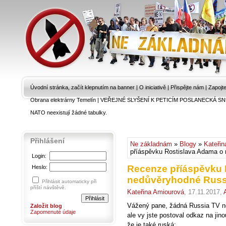
Úvodní stránka, začít klepnutím na banner
|
O iniciativě
|
Přispějte nám
|
Zapojt
Obrana elektrárny Temelín
|
VEŘEJNÉ SLYŠENÍ K PETICÍM POSLANECKÁ SN
NATO neexistují žádné tabulky.
Přihlášení
Ne základnám
»
Blogy
»
Kateřin
příáspěvku Rostislava Adama o
Login:
Recenze příáspěvku 
Heslo:
nedůvěryhodné Russ
Přihlásit automaticky při
příští návštěvě.
Kateřina Amiourová
, 17.11.2017,
Vážený pane, žádná Russia TV nee
Založit blog
Zapomenuté údaje
ale vy jste postoval odkaz na jino
že je také ruská: