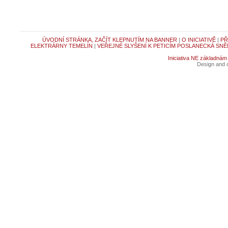
ÚVODNÍ STRÁNKA, ZAČÍT KLEPNUTÍM NA BANNER
|
O INICIATIVĚ
|
PŘ
ELEKTRÁRNY TEMELÍN
|
VEŘEJNÉ SLYŠENÍ K PETICÍM POSLANECKÁ SNĚ
Iniciativa NE základnám
Design and c