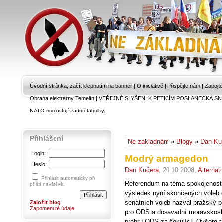
Úvodní stránka, začít klepnutím na banner
|
O iniciativě
|
Přispějte nám
|
Zapojt
Obrana elektrárny Temelín
|
VEŘEJNÉ SLYŠENÍ K PETICÍM POSLANECKÁ SN
NATO neexistují žádné tabulky.
Přihlášení
Ne základnám
»
Blogy
»
Dan Ku
Login:
Modrý armagedon
Heslo:
Dan Kučera
, 20.10.2008,
Alternat
Přihlásit automaticky při
Referendum na téma spokojenosti
příští návštěvě.
výsledek nyní skončených voleb d
senátních voleb nazval pražský
Založit blog
Zapomenuté údaje
pro ODS a dosavadní moravskosl
prohru ODS za šokující. Ovšem tat