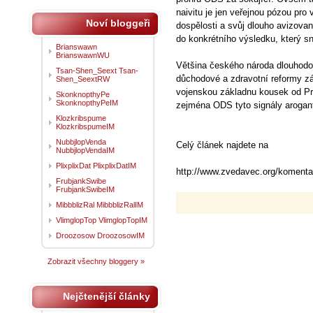
naivitu je jen veřejnou pózou pro
Noví bloggeři
dospělosti a svůj dlouho avizov
do konkrétního výsledku, který sn
Brianswawn
BrianswawnWU
Většina českého národa dlouhodobě
Tsan-Shen_Seext Tsan-
důchodové a zdravotní reformy zá
Shen_SeextRW
vojenskou základnu kousek od P
SkonknopthyPe
SkonknopthyPeIM
zejména ODS tyto signály arogantně
Klozkribspume
KlozkribspumeIM
NubbjlopVenda
Celý článek najdete na
NubbjlopVendaIM
PlixplixDat PlixplixDatIM
http://www.zvedavec.org/koment
FrubjankSwibe
FrubjankSwibeIM
MibbblizRal MibbblizRalIM
VlimglopTop VlimglopTopIM
Droozosow DroozosowIM
Zobrazit všechny bloggery »
Nejčtenější články