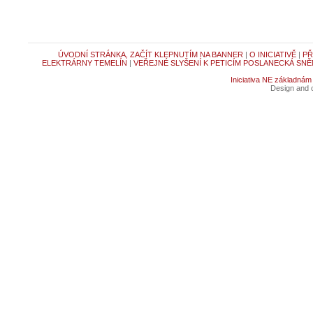
ÚVODNÍ STRÁNKA, ZAČÍT KLEPNUTÍM NA BANNER
|
O INICIATIVĚ
|
PŘ
ELEKTRÁRNY TEMELÍN
|
VEŘEJNÉ SLYŠENÍ K PETICÍM POSLANECKÁ SNĚ
Iniciativa NE základnám
Design and c