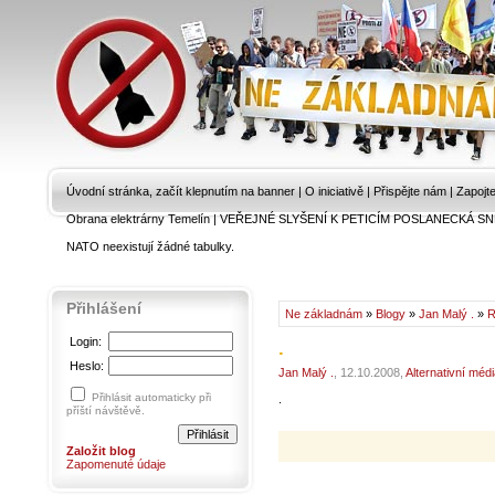
Úvodní stránka, začít klepnutím na banner
|
O iniciativě
|
Přispějte nám
|
Zapojt
Obrana elektrárny Temelín
|
VEŘEJNÉ SLYŠENÍ K PETICÍM POSLANECKÁ SN
NATO neexistují žádné tabulky.
Přihlášení
Ne základnám
»
Blogy
»
Jan Malý .
»
R
Login:
.
Heslo:
Jan Malý .
, 12.10.2008,
Alternativní méd
Přihlásit automaticky při
.
příští návštěvě.
Založit blog
Zapomenuté údaje