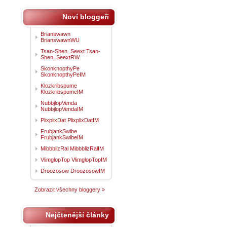
Noví bloggeři
Brianswawn
BrianswawnWU
Tsan-Shen_Seext Tsan-
Shen_SeextRW
SkonknopthyPe
SkonknopthyPeIM
Klozkribspume
KlozkribspumeIM
NubbjlopVenda
NubbjlopVendaIM
PlixplixDat PlixplixDatIM
FrubjankSwibe
FrubjankSwibeIM
MibbblizRal MibbblizRalIM
VlimglopTop VlimglopTopIM
Droozosow DroozosowIM
Zobrazit všechny bloggery »
Nejčtenější články