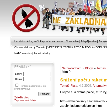
Úvodní stránka, začít klepnutím na banner
|
O iniciativě
|
Přispějte nám
|
Zapojt
Obrana elektrárny Temelín
|
VEŘEJNÉ SLYŠENÍ K PETICÍM POSLANECKÁ SN
NATO neexistují žádné tabulky.
Přihlášení
Ne základnám
»
Blogy
»
Tomáš 
štítu ?
Login:
Snížení počtu raket m
Heslo:
Tomáš Fiala
, 4.2.2009,
Alternativ
Přihlásit automaticky při
příští návštěvě.
Přejme si a držme palce, ať to vy
Založit blog
Zapomenuté údaje
http://www.novinky.cz/clanek/16
za-obri-jaderne-odzbrojeni.html