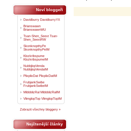
Noví bloggeři
Davidburry DavidburryYX
Brianswawn
BrianswawnWU
Tsan-Shen_Seext Tsan-
Shen_SeextRW
SkonknopthyPe
SkonknopthyPeIM
Klozkribspume
KlozkribspumeIM
NubbjlopVenda
NubbjlopVendaIM
PlixplixDat PlixplixDatIM
FrubjankSwibe
FrubjankSwibeIM
MibbblizRal MibbblizRalIM
VlimglopTop VlimglopTopIM
Zobrazit všechny bloggery »
Nejčtenější články