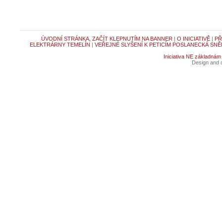
ÚVODNÍ STRÁNKA, ZAČÍT KLEPNUTÍM NA BANNER
|
O INICIATIVĚ
|
PŘ
ELEKTRÁRNY TEMELÍN
|
VEŘEJNÉ SLYŠENÍ K PETICÍM POSLANECKÁ SNĚ
Iniciativa NE základnám
Design and c