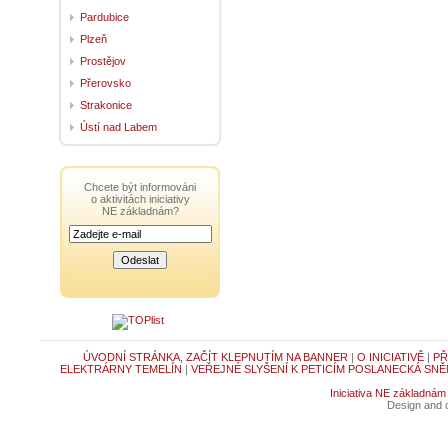
Pardubice
Plzeň
Prostějov
Přerovsko
Strakonice
Ústí nad Labem
Chcete být informováni
o aktivitách iniciativy
NE základnám?
ÚVODNÍ STRÁNKA, ZAČÍT KLEPNUTÍM NA BANNER
|
O INICIATIVĚ
|
PŘ
ELEKTRÁRNY TEMELÍN
|
VEŘEJNÉ SLYŠENÍ K PETICÍM POSLANECKÁ SNĚ
Iniciativa NE základnám
Design and c