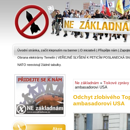
Úvodní stránka, začít klepnutím na banner
|
O iniciativě
|
Přispějte nám
|
Zapojt
Obrana elektrárny Temelín
|
VEŘEJNÉ SLYŠENÍ K PETICÍM POSLANECKÁ SN
NATO neexistují žádné tabulky.
Ne základnám
»
Tiskové zprávy
ambasadorovi USA
Odchyt zlobivého To
ambasadorovi USA
Akce