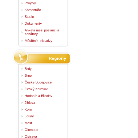
Projevy
Komentáře
Studie
Dokumenty
Anketa mezi poslanci a
senátory
Měsíčník Iniciativy
Regiony
Brdy
Brno
České Budějovice
Český Krumlov
Hodonín a Břeclav
Jihlava
Kolín
Louny
Most
Olomouc
Ostrava