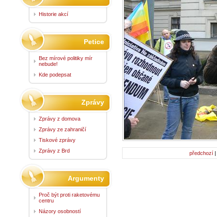
Historie akcí
Petice
Bez mírové politiky mír
nebude!
Kde podepsat
Zprávy
Zprávy z domova
Zprávy ze zahraničí
Tiskové zprávy
Zprávy z Brd
předchozí
Argumenty
Proč být proti raketovému
centru
Názory osobností