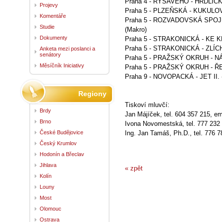
Praha 4 - RYŠAVÉHO - HRDLIČKO
Projevy
Praha 5 - PLZEŇSKÁ - KUKULOV
Komentáře
Praha 5 - ROZVADOVSKÁ SPOJKA
Studie
(Makro)
Dokumenty
Praha 5 - STRAKONICKÁ - KE K
Praha 5 - STRAKONICKÁ - ZLÍCH
Anketa mezi poslanci a
senátory
Praha 5 - PRAŽSKÝ OKRUH - N
Měsíčník Iniciativy
Praha 5 - PRAŽSKÝ OKRUH - ŘE
Praha 9 - NOVOPACKÁ - JET II. 
Regiony
Tiskoví mluvčí:
Brdy
Jan Májíček, tel. 604 357 215, em
Brno
Ivona Novomestská, tel. 777 232
České Budějovice
Ing. Jan Tamáš, Ph.D., tel. 776 7
Český Krumlov
Hodonín a Břeclav
Jihlava
« zpět
Kolín
Louny
Most
Olomouc
Ostrava