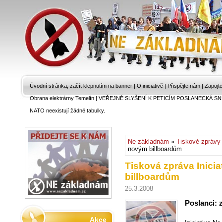
Úvodní stránka, začít klepnutím na banner
|
O iniciativě
|
Přispějte nám
|
Zapojt
Obrana elektrárny Temelín
|
VEŘEJNÉ SLYŠENÍ K PETICÍM POSLANECKÁ SN
NATO neexistují žádné tabulky.
Ne základnám
»
Tiskové zprávy
novým billboardům
Tisková zpráva Inici
billboardům
25.3.2008
Poslanci: 
Akce