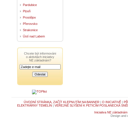
Pardubice
Plzeň
Prostějov
Přerovsko
Strakonice
Ústí nad Labem
Chcete být informováni
o aktivitách iniciativy
NE základnám?
ÚVODNÍ STRÁNKA, ZAČÍT KLEPNUTÍM NA BANNER
|
O INICIATIVĚ
|
PŘ
ELEKTRÁRNY TEMELÍN
|
VEŘEJNÉ SLYŠENÍ K PETICÍM POSLANECKÁ SNĚ
Iniciativa NE základnám
Design and c