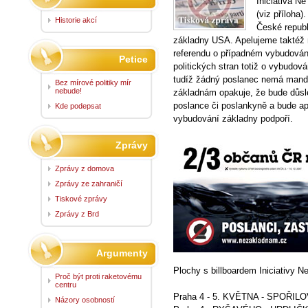
Iniciativa N
(viz příloha
Historie akcí
České repub
základny USA. Apelujeme taktéž 
referendu o případném vybudován
Petice
politických stran totiž o vybudov
tudíž žádný poslanec nemá mandát
Bez mírové politiky mír
nebude!
základnám opakuje, že bude důsl
poslance či poslankyně a bude ape
Kde podepsat
vybudování základny podpoří.
Zprávy
Zprávy z domova
Zprávy ze zahraničí
Tiskové zprávy
Zprávy z Brd
Argumenty
Plochy s billboardem Iniciativy 
Proč být proti raketovému
centru
Praha 4 - 5. KVĚTNA - SPOŘILOV
Názory osobností