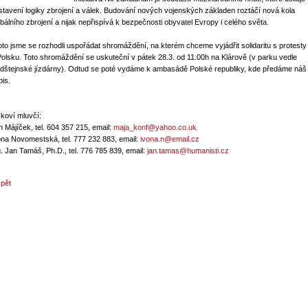
stavení logiky zbrojení a válek. Budování nových vojenských základen roztáčí nová kola
obálního zbrojení a nijak nepřispívá k bezpečnosti obyvatel Evropy i celého světa.
oto jsme se rozhodli uspořádat shromáždění, na kterém chceme vyjádřit solidaritu s protesty
Polsku. Toto shromáždění se uskuteční v pátek 28.3. od 11.00h na Klárově (v parku vedle
ldštejnské jízdárny). Odtud se poté vydáme k ambasádě Polské republiky, kde předáme náš
pis.
skoví mluvčí:
n Májíček, tel. 604 357 215, email:
maja_konf@yahoo.co.uk
ona Novomestská, tel. 777 232 883, email:
ivona.n@email.cz
g. Jan Tamáš, Ph.D., tel. 776 785 839, email:
jan.tamas@humanisti.cz
zpět