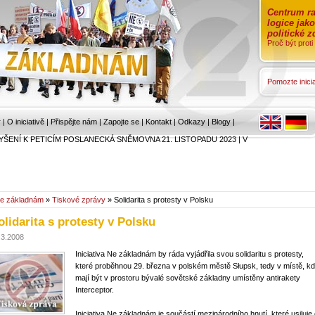
Centrum ra
logice jak
politické 
Proč být prot
Pomozte inicia
r
|
O iniciativě
|
Přispějte nám
|
Zapojte se
|
Kontakt
|
Odkazy
|
Blogy
|
YŠENÍ K PETICÍM POSLANECKÁ SNĚMOVNA 21. LISTOPADU 2023
|
V
e základnám
»
Tiskové zprávy
» Solidarita s protesty v Polsku
olidarita s protesty v Polsku
.3.2008
Iniciativa Ne základnám by ráda vyjádřila svou solidaritu s protesty,
které proběhnou 29. března v polském městě Słupsk, tedy v místě, k
mají být v prostoru bývalé sovětské základny umístěny antirakety
Interceptor.
Iniciativa Ne základnám je součástí mezinárodního hnutí, které usiluje