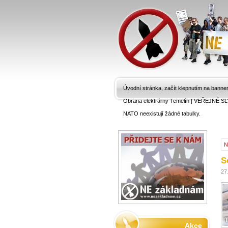
Úvodní stránka, začít klepnutím na banne
Obrana elektrárny Temelín
|
VEŘEJNÉ SL
NATO neexistují žádné tabulky.
N
S
27
Akce