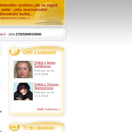
ketového systému jde ve stejné
o radar - jeho mezinárodně
zdůvodnění kulhá...
i raketovému centru »
tivě
- účet
2720320001/5500
CHAT s osobností
Online s Ilonou
Švihlíkovou
Ptali jste se do
10.8.2009
Online s Terezou
Spencerovou
Ptali jste se do
17.4.2009
Další rozhovory »
de
TV Ne základnám
 o