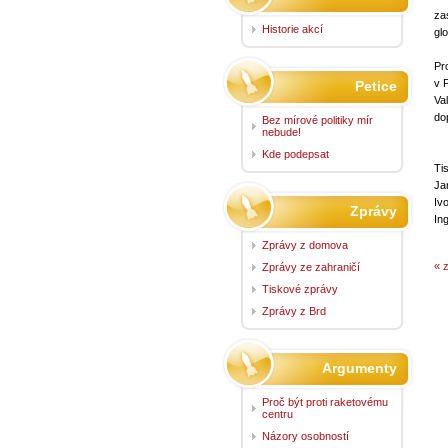
za
Historie akcí
gl
Pr
v 
Petice
Va
do
Bez mírové politiky mír
nebude!
Kde podepsat
Ti
Ja
Iv
Zprávy
In
Zprávy z domova
« 
Zprávy ze zahraničí
Tiskové zprávy
Zprávy z Brd
Argumenty
Proč být proti raketovému
centru
Názory osobností