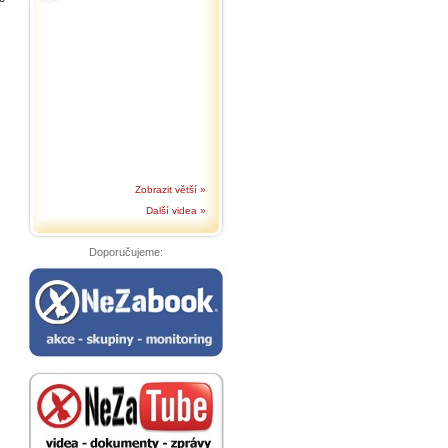
Zobrazit větší »
Další videa »
Doporučujeme: