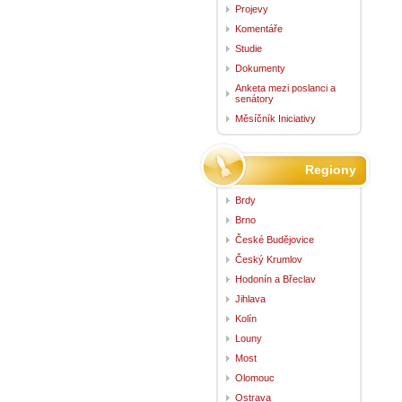
Projevy
Komentáře
Studie
Dokumenty
Anketa mezi poslanci a
senátory
Měsíčník Iniciativy
Regiony
Brdy
Brno
České Budějovice
Český Krumlov
Hodonín a Břeclav
Jihlava
Kolín
Louny
Most
Olomouc
Ostrava