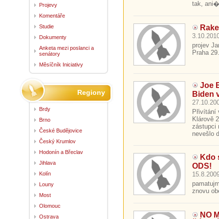
tak, ani�
Projevy
Komentáře
Studie
Rake
3.10.2010
Dokumenty
projev J
Anketa mezi poslanci a
Praha 29.
senátory
Měsíčník Iniciativy
Joe 
Regiony
Biden 
27.10.200
Brdy
Přivítání
Klárově 
Brno
zástupci 
České Budějovice
nevešlo d
Český Krumlov
Hodonín a Břeclav
Kdo s
Jihlava
ODS!
Kolín
15.8.2009
pamatujm
Louny
znovu obe
Most
Olomouc
NO M
Ostrava