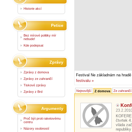
Historie akcí
Petice
Bez mírové politiky mír
nebude!
Kde podepsat
Zprávy
Zprávy z domova
Festival Ne základnám na hradě 
Zprávy ze zahraničí
festivalu »
Tiskové zprávy
Nejnovější
Ze zahraničí
Z domova
Zprávy z Brd
Konfe
Argumenty
23.2.2010
KOFERE
Proč být proti raketovému
čtvrtek 
centru
vláda za
Názory osobností
republiky