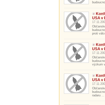
budoucno
Konf
USA v 
17.11.200
Občanské 
budoucnos
proti válc
Konf
USA v 
17.11.200
Občanské 
budoucno
výzkum v
Konf
USA v 
17.11.200
Občanské 
budoucnos
radaru ...