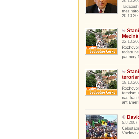
28.10.200
Tadatoshi
mezinárod
20.10.200
Stan
Meziná
22.10.200
Rozhovor
radaru ne
partnery 
Stan
terori
19.10.200
Rozhovor
terorismu
nás Írán 
antiameri
David
5.8.2007 
Celostát
Václavské