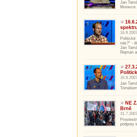
Jan Tamá
Moravce.
16.6.
spektr
16.8.2007
Politick
nás?" - d
Jan Tamáš
Rejman a 
27.3
Politic
16.8.2007
Jan Tamáš
Tomášem 
NE 
Brně
31.7.2007
Prostest
podpory i