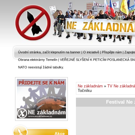
Úvodní stránka, začít klepnutím na banner
|
O iniciativě
|
Přispějte nám
|
Zapojt
Obrana elektrárny Temelín
|
VEŘEJNÉ SLYŠENÍ K PETICÍM POSLANECKÁ SN
NATO neexistují žádné tabulky.
Ne základnám
»
TV Ne základn
Točníku
Festival Ne
Akce