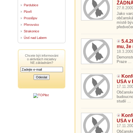
ŽÁDNÁ 
Pardubice
27.8.2009
Plzeň
Jako varo
občanská
Prostějov
místě bý
Přerovsko
předvečer
Strakonice
Ústí nad Labem
5.4.
mu, že
18.3.2009
Chcete být informováni
Demonstr
o aktivitách iniciativy
Praze ...
NE základnám?
Konf
USA v 
17.11.200
Občanské 
budoucnos
studií ...
Konf
USA v 
17.11.200
Občanské 