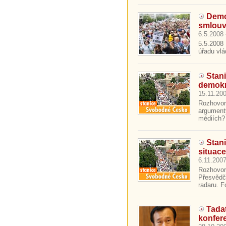
Demo
smlouv
6.5.2008 
5.5.2008 
úřadu vlád
Stan
demokr
15.11.200
Rozhovor
argument
médiích? 
Stan
situac
6.11.2007
Rozhovor
Přesvědč
radaru. F
Tada
konfer