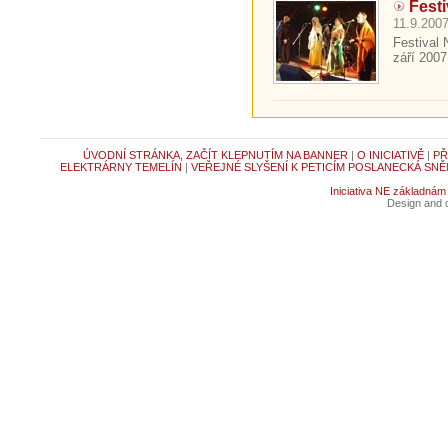
Fest
11.9.2007
Festival 
září 2007.
ÚVODNÍ STRÁNKA, ZAČÍT KLEPNUTÍM NA BANNER
|
O INICIATIVĚ
|
PŘ
ELEKTRÁRNY TEMELÍN
|
VEŘEJNÉ SLYŠENÍ K PETICÍM POSLANECKÁ SNĚ
Iniciativa NE základnám
Design and c