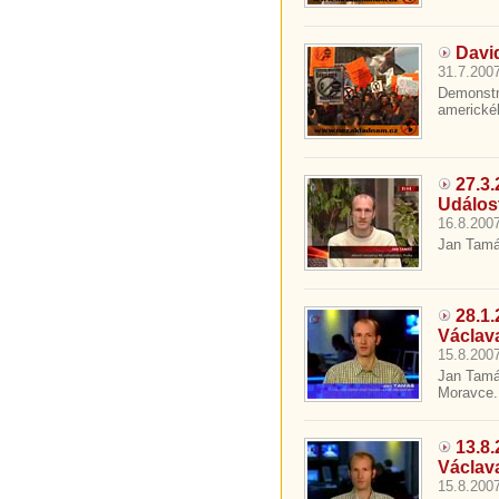
David
31.7.2007
Demonstr
americkéh
27.3
Událos
16.8.2007
Jan Tamáš
28.1
Václav
15.8.2007
Jan Tamá
Moravce. 
13.8
Václav
15.8.2007