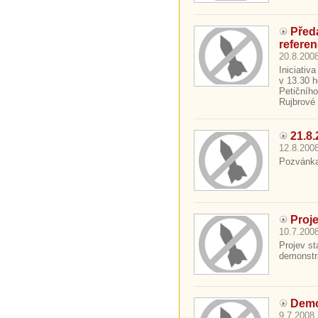
Před
refere
20.8.2008
Iniciativ
v 13.30 
Petičníh
Rujbrové 
21.8.
12.8.2008
Pozvánka 
Proj
10.7.2008
Projev st
demonstra
Demo
9.7.2008 