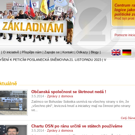
Centrum ra
logice jak
politické 
Proč být prot
Pomozte inicia
r
|
O iniciativě
|
Přispějte nám
|
Zapojte se
|
Kontakt
|
Odkazy
|
Blogy
|
YŠENÍ K PETICÍM POSLANECKÁ SNĚMOVNA 21. LISTOPADU 2023
|
V
ktuálně
Občanská společnost se škrtnout nedá !
3.5.2014 -
Zprávy z domova
Zatímco se Bohuslav Sobotka usmívá na všechny strany s tím, že
„všechno plní“, levicová hnutí a iniciativy mají na činnost jeho strany
ve...
Celý člán
Chartu OSN po ránu určitě ve státech používáme
3.5.2014 -
Zprávy z domova