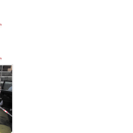
ek
ek