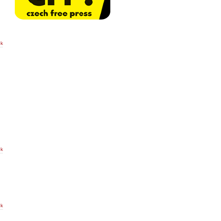
ek
ek
ek