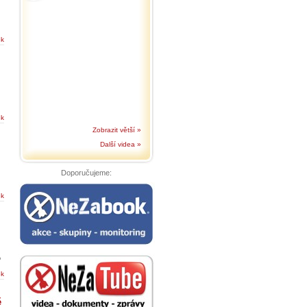
ek
ek
Zobrazit větší »
Další videa »
Doporučujeme:
ek
,
ek
ě