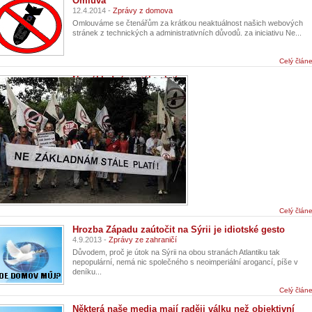
Omluva
12.4.2014 -
Zprávy z domova
Omlouváme se čtenářům za krátkou neaktuálnost našich webových
stránek z technických a administrativních důvodů. za iniciativu Ne...
Celý člán
Ne základnám stále platí
12.4.2014 -
Zprávy z domova
...
Celý člán
Hrozba Západu zaútočit na Sýrii je idiotské gesto
4.9.2013 -
Zprávy ze zahraničí
Důvodem, proč je útok na Sýrii na obou stranách Atlantiku tak
nepopulární, nemá nic společného s neoimperiální arogancí, píše v
deníku...
Celý člán
Některá naše media mají raději válku než objektivní