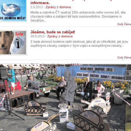
informace.
2.9.2013 -
Zprávy z domova
Media a zejména ČT opakují 100x polopravdu nebo rovnou lež, aby
chystaná válka a zabíjení lidí bylo ospravedlněno. Dovolujeme si
čtenářům...
Celý člán
Jásáme, bude se zabíjet!
29.8.2013 -
Zprávy z domova
Z tepla domovů budeme opět sledovat, jako již po několikáté, jak jsou
úspěšnými zásahy zabíjeni v Sýrii vojáci a neúspěšnými zásahy...
Celý člán
Občané proti okupaci 2013
23.8.2013 -
Zprávy z domova
...