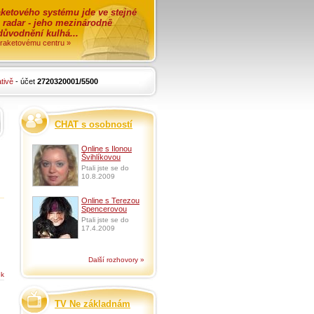
ketového systému jde ve stejné
o radar - jeho mezinárodně
zdůvodnění kulhá...
i raketovému centru »
tivě
- účet
2720320001/5500
CHAT s osobností
Online s Ilonou
Švihlíkovou
Ptali jste se do
10.8.2009
Online s Terezou
Spencerovou
Ptali jste se do
17.4.2009
Další rozhovory »
ek
TV Ne základnám