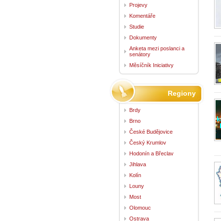
Projevy
Komentáře
Studie
Dokumenty
Anketa mezi poslanci a
senátory
Měsíčník Iniciativy
Regiony
Brdy
Brno
České Budějovice
Český Krumlov
Hodonín a Břeclav
Jihlava
Kolín
Louny
Most
Olomouc
Ostrava