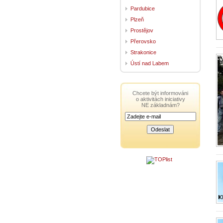
Pardubice
Plzeň
Prostějov
Přerovsko
Strakonice
Ústí nad Labem
Chcete být informováni
o aktivitách iniciativy
NE základnám?