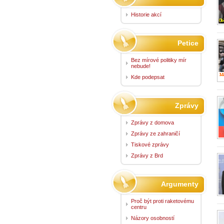
Historie akcí
Petice
Bez mírové politiky mír
nebude!
Kde podepsat
Zprávy
Zprávy z domova
Zprávy ze zahraničí
Tiskové zprávy
Zprávy z Brd
Argumenty
Proč být proti raketovému
centru
Názory osobností