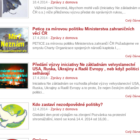
18.4.2014 -
Zprávy z domova
Vážená paní Novotná, Abychom mohli vaši (Iniciativy Ne základnám v
ČR o.s.) níže přiloženou výzvu předat do správných rukou,...
Celý člán
Petice za mírovou politiku Ministerstva zahraničních
věcí ČR
17.4.2014 -
Zprávy z domova
PETICE za mírovou politiku Ministerstva zahraničí ČR Požadujeme ve
smyslu Charty Organizace spojených národů kapitola I.,...
Celý člán
Předání výzvy iniciativy Ne základnám velvyslanectví
USA, Ruska, Ukrajiny a Radě Evropy , neb když politici
selhávají
17.4.2014 -
Zprávy z domova
Iniciativa Ne základnám se rozhodla předat výzvy velvyslanectví USA,
Ruska, Ukrajiny a Radě Evropy a to proto, že nejen českým občanům
politici...
Celý člán
Kdo zastaví nezodpovědné politiky?
12.4.2014 -
Zprávy z domova
Globální den proti výdajům na zbrojení Pozvánka na protestní
shromáždění, které se koná 14.4. 2014 od 16,00...
Celý člán