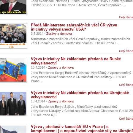
Jeho excelence, Norman L. Eisen, Velvyslanec USA v České republice
Tržiště 365/15, 1 118 00 Praha 1-Malá Strana, Česká republika ...
Celý člán
Předá Ministerstvo zahraničních věcí ČR výzvu
iniciativy velvyslanectví USA?
3.5.2014 -
Zprávy z domova
Ministerstvo zahraničních věcí České republiky, ministr zahraničních
věcí Lubomír Zaorálek Loretánské náměstí 118 00 Praha 1 -...
Celý člán
Výzva iniciativy Ne základnám předaná na Ruské
velvyslanectví
18.4.2014 -
Zprávy z domova
Jeho Excelence Sergej Borisovič Kiselev Mimořádný a zplnomocněný
velvyslanec Ruské federace v ČR náměstí Pod Kaštany 1 160 00
Praha...
Celý člán
Výzva iniciativy Ne základnám předaná na Ukrajinské
velvyslanectví
18.4.2014 -
Zprávy z domova
Jeho Excelence Borys Zajčuk , Mimořádný a zplnomocněný
velvyslanec Ukrajiny v České republice Adresa: Charlese de Gaulla 29
160 00 Praha 6,...
Celý člán
Výzva , předaná v kanceláři EU v Praze ( s
komplikacemi ) o nepoužívání vojenské síly na Ukrajin