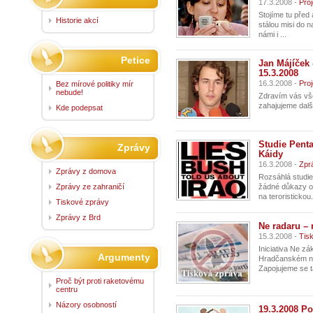
17.3.2008 -
Pro
Stojíme tu před
Historie akcí
stálou misi do 
námi i ...
Petice
Jan Májíček
15.3.2008
16.3.2008 -
Pro
Bez mírové politiky mír
nebude!
Zdravím vás vše
zahajujeme další
Kde podepsat
Studie Penta
Zprávy
Káidy
16.3.2008 -
Zpr
Zprávy z domova
Rozsáhlá studi
Zprávy ze zahraničí
žádné důkazy o
na teroristickou.
Tiskové zprávy
Zprávy z Brd
Ne radaru –
15.3.2008 -
Tis
Iniciativa Ne z
Argumenty
Hradčanském ná
Zapojujeme se t
Proč být proti raketovému
centru
Názory osobností
19.3.2008 P