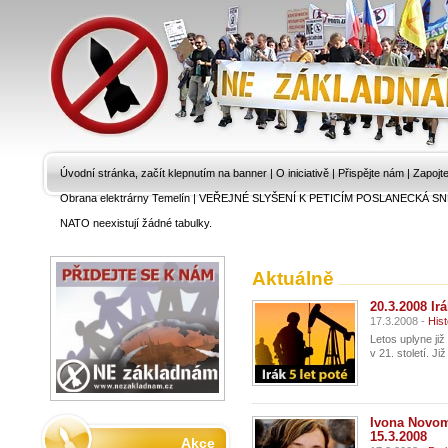
Úvodní stránka, začít klepnutím na banner
|
O iniciativě
|
Přispějte nám
|
Zapojt
Obrana elektrárny Temelín
|
VEŘEJNÉ SLYŠENÍ K PETICÍM POSLANECKÁ SN
NATO neexistují žádné tabulky.
Aktuálně
20.3.2008 Irá
17.3.2008 -
Hist
Letos uplyne již
v 21. století. Ji
Ivona Novom
15.3.2008
Akce