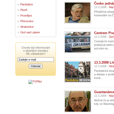
Česko jedná
Pardubice
13.3.2008 -
Náz
Plzeň
Přinášíme přepi
komentáře na ČT
Prostějov
Přerovsko
Strakonice
Ústí nad Labem
Centrem Pra
12.3.2008 -
Zpr
Cestujícím tra
podepsat petici 
Chcete být informováni
pozváni na...
o aktivitách iniciativy
NE základnám?
13.3.2008 Li
12.3.2008 -
Hist
Pardubická skup
a debatu s prot
koná...
Guantanámo
12.3.2008 -
Náz
Možná že je dob
kdy ve Washingt