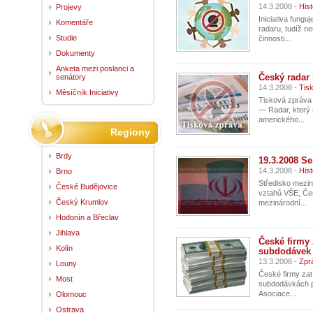
14.3.2008 -
Hist
Projevy
Iniciativa fung
Komentáře
radaru, tudíž ne
Studie
činnosti...
Dokumenty
Anketa mezi poslanci a
Český radar 
senátory
14.3.2008 -
Tis
Měsíčník Iniciativy
Tisková zpráva
— Radar, který 
amerického...
Regiony
Brdy
19.3.2008 S
14.3.2008 -
Hist
Brno
Středisko mezin
České Budějovice
vztahů VŠE, Če
Český Krumlov
mezinárodní...
Hodonín a Břeclav
Jihlava
České firmy 
Kolín
subdodávek p
13.3.2008 -
Zpr
Louny
České firmy zat
Most
subdodávkách pr
Asociace...
Olomouc
Ostrava