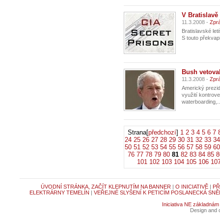
V Bratislavě 
11.3.2008 -
Zpr
Bratislavské let
S touto překvapi
Bush vetova
11.3.2008 -
Zprá
Americký prezi
využití kontrove
waterboarding,..
Strana[
předchozí
]
1
2
3
4
5
6
7
24
25
26
27
28
29
30
31
32
33
34
50
51
52
53
54
55
56
57
58
59
60
76
77
78
79
80
81
82
83
84
85
8
101
102
103
104
105
106
10
ÚVODNÍ STRÁNKA, ZAČÍT KLEPNUTÍM NA BANNER
|
O INICIATIVĚ
|
PŘ
ELEKTRÁRNY TEMELÍN
|
VEŘEJNÉ SLYŠENÍ K PETICÍM POSLANECKÁ SNĚ
Iniciativa NE základnám
Design and c