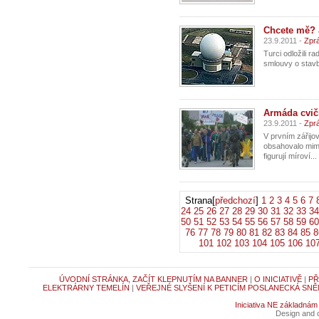
Chcete mě? 
23.9.2011 -
Zprá
Turci odložili r
smlouvy o stavb
Armáda cvič
23.9.2011 -
Zpr
V prvním zářijo
obsahovalo mimo
figurují míroví...
Strana[
předchozí
]
1
2
3
4
5
6
7
24
25
26
27
28
29
30
31
32
33
34
50
51
52
53
54
55
56
57
58
59
60
76
77
78
79
80
81
82
83
84
85
8
101
102
103
104
105
106
10
ÚVODNÍ STRÁNKA, ZAČÍT KLEPNUTÍM NA BANNER
|
O INICIATIVĚ
|
PŘ
ELEKTRÁRNY TEMELÍN
|
VEŘEJNÉ SLYŠENÍ K PETICÍM POSLANECKÁ SNĚ
Iniciativa NE základnám
Design and c