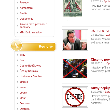
9.7.2012 -
Zprá
Projevy
Hic Est Haeresi
Komentáře
hodin ve Sněmovn
Studie
Dokumenty
Anketa mezi poslanci a
senátory
JÁ JSEM ST
Měsíčník Iniciativy
23.11.2011 -
Zp
Alexandr Vondra
své arogantnosti
Regiony
Brdy
Chceme nové
Brno
18.10.2011 -
Zp
České Budějovice
Inicativy přišl
Český Krumlov
nové volby, pro
Hodonín a Břeclav
Jihlava
Kolín
Nikdy nepřip
5.10.2011 -
Zpr
Louny
Hrozivá slova 
Most
paní Miroslavy 
dostávají...
Olomouc
Ostrava