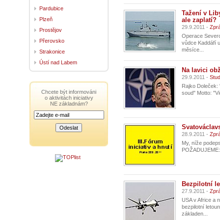
Pardubice
Tažení v Li
Plzeň
ale zaplatí?
29.9.2011 -
Zprá
Prostějov
Operace Severoat
Přerovsko
vůdce Kaddáfí už
měsíce...
Strakonice
Ústí nad Labem
Na lavici o
29.9.2011 -
Stud
Rajko Doleček:
Chcete být informováni
soud" Motto: "Vi
o aktivitách iniciativy
NE základnám?
Svatováclavs
28.9.2011 -
Zpr
My, níže podeps
POŽADUJEME: 1
Bezpilotní 
27.9.2011 -
Zprá
USA v Africe a 
bezpilotní letou
základen...