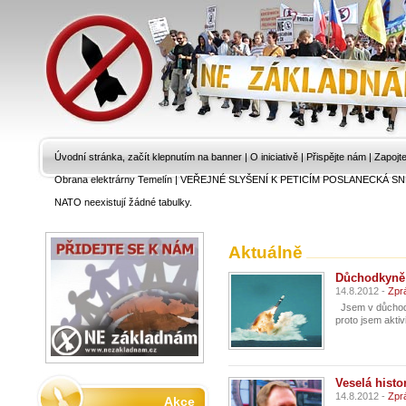
Úvodní stránka, začít klepnutím na banner
|
O iniciativě
|
Přispějte nám
|
Zapojt
Obrana elektrárny Temelín
|
VEŘEJNÉ SLYŠENÍ K PETICÍM POSLANECKÁ SN
NATO neexistují žádné tabulky.
Aktuálně
Důchodkyně 
14.8.2012 -
Zpr
Jsem v důchodu,
proto jsem aktiv
Veselá histo
14.8.2012 -
Zpr
Akce