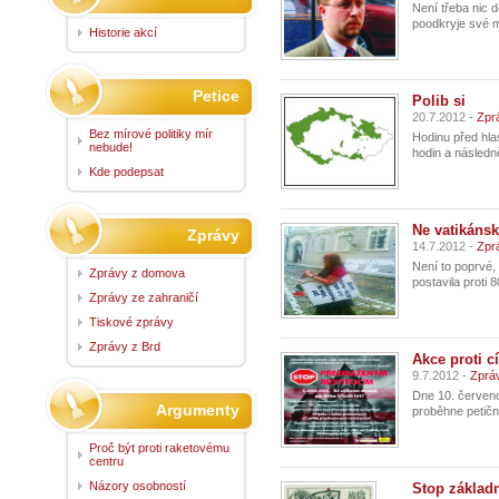
Není třeba nic 
poodkryje své m
Historie akcí
Petice
Polib si
20.7.2012 -
Zpr
Bez mírové politiky mír
Hodinu před hla
nebude!
hodin a následn
Kde podepsat
Ne vatikáns
Zprávy
14.7.2012 -
Zpr
Není to poprvé,
Zprávy z domova
postavila proti 
Zprávy ze zahraničí
Tiskové zprávy
Zprávy z Brd
Akce proti c
9.7.2012 -
Zprá
Dne 10. červenc
Argumenty
proběhne petiční
Proč být proti raketovému
centru
Názory osobností
Stop základ