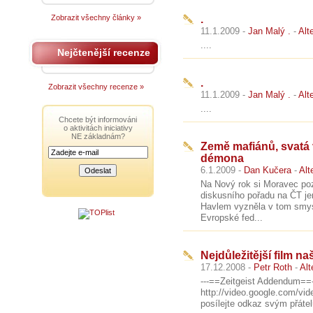
Zobrazit všechny články »
.
11.1.2009 -
Jan Malý .
-
Alt
....
Nejčtenější recenze
.
Zobrazit všechny recenze »
11.1.2009 -
Jan Malý .
-
Alt
....
Chcete být informováni
o aktivitách iniciativy
NE základnám?
Země mafiánů, svatá 
démona
6.1.2009 -
Dan Kučera
-
Alt
Na Nový rok si Moravec poz
diskusního pořadu na ČT j
Havlem vyzněla v tom smysl
Evropské fed...
Nejdůležitější film na
17.12.2008 -
Petr Roth
-
Alt
---==Zeitgeist Addendum==--
http://video.google.com/v
posílejte odkaz svým přáte