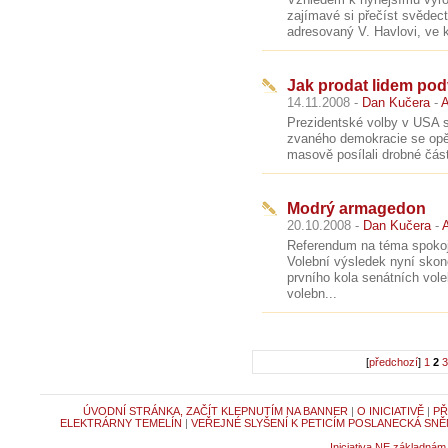
zajímavé si přečíst svědect
adresovaný V. Havlovi, ve kt
Jak prodat lidem po
14.11.2008 -
Dan Kučera
-
A
Prezidentské volby v USA s
zvaného demokracie se opět u
masově posílali drobné čás
Modrý armagedon
20.10.2008 -
Dan Kučera
-
A
Referendum na téma spokoj
Volební výsledek nyní skon
prvního kola senátních vol
volebn...
[
předchozí
]
1
2
3
ÚVODNÍ STRÁNKA, ZAČÍT KLEPNUTÍM NA BANNER
|
O INICIATIVĚ
|
PŘ
ELEKTRÁRNY TEMELÍN
|
VEŘEJNÉ SLYŠENÍ K PETICÍM POSLANECKÁ SNĚ
Iniciativa NE základnám