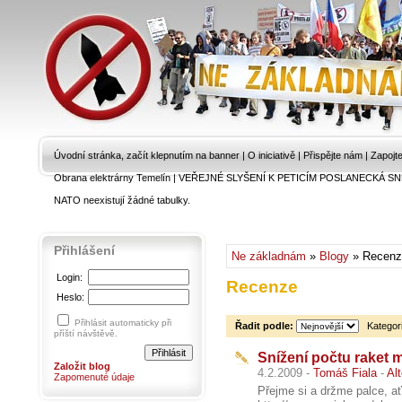
Úvodní stránka, začít klepnutím na banner
|
O iniciativě
|
Přispějte nám
|
Zapojt
Obrana elektrárny Temelín
|
VEŘEJNÉ SLYŠENÍ K PETICÍM POSLANECKÁ SN
NATO neexistují žádné tabulky.
Přihlášení
Ne základnám
»
Blogy
» Recenz
Login:
Recenze
Heslo:
Přihlásit automaticky při
Řadit podle:
Kategor
příští návštěvě.
Snížení počtu raket m
Založit blog
4.2.2009 -
Tomáš Fiala
-
Al
Zapomenuté údaje
Přejme si a držme palce, ať