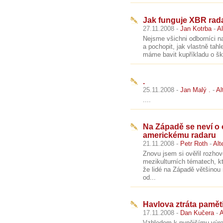
Jak funguje XBR rad
27.11.2008 -
Jan Kotrba
-
Al
Nejsme všichni odborníci na
a pochopit, jak vlastně tahle
máme bavit kupříkladu o ško
.
25.11.2008 -
Jan Malý .
-
Al
....
Na Západě se neví o
americkému radaru
21.11.2008 -
Petr Roth
-
Alt
Znovu jsem si ověřil rozhov
mezikulturních tématech, k
že lidé na Západě většinou
od...
Havlova ztráta pamět
17.11.2008 -
Dan Kučera
-
A
Vzhledem k nynějšímu výroč