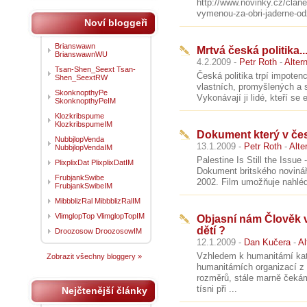
http://www.novinky.cz/clan
vymenou-za-obri-jaderne-odz
Noví bloggeři
Brianswawn
Mrtvá česká politik
BrianswawnWU
4.2.2009 -
Petr Roth
-
Alter
Tsan-Shen_Seext Tsan-
Česká politika trpí impoten
Shen_SeextRW
vlastních, promyšlených a 
SkonknopthyPe
Vykonávají ji lidé, kteří se
SkonknopthyPeIM
Klozkribspume
KlozkribspumeIM
Dokument který v česk
NubbjlopVenda
13.1.2009 -
Petr Roth
-
Alte
NubbjlopVendaIM
Palestine Is Still the Issue 
PlixplixDat PlixplixDatIM
Dokument britského novinář
FrubjankSwibe
2002. Film umožňuje nahlédn
FrubjankSwibeIM
MibbblizRal MibbblizRalIM
VlimglopTop VlimglopTopIM
Objasní nám Člověk v
dětí ?
Droozosow DroozosowIM
12.1.2009 -
Dan Kučera
-
Al
Vzhledem k humanitární kat
Zobrazit všechny bloggery »
humanitárních organizací 
rozměrů, stále marně čekám
tísni při ...
Nejčtenější články