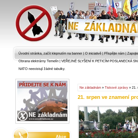
Úvodní stránka, začít klepnutím na banner
|
O iniciativě
|
Přispějte nám
|
Zapojt
Obrana elektrárny Temelín
|
VEŘEJNÉ SLYŠENÍ K PETICÍM POSLANECKÁ SN
NATO neexistují žádné tabulky.
Ne základnám
»
Tiskové zprávy
» 21. 
21. srpen ve znamení pro
Akce