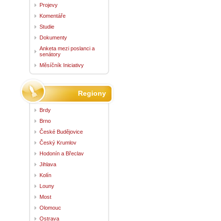
Projevy
Komentáře
Studie
Dokumenty
Anketa mezi poslanci a
senátory
Měsíčník Iniciativy
Regiony
Brdy
Brno
České Budějovice
Český Krumlov
Hodonín a Břeclav
Jihlava
Kolín
Louny
Most
Olomouc
Ostrava