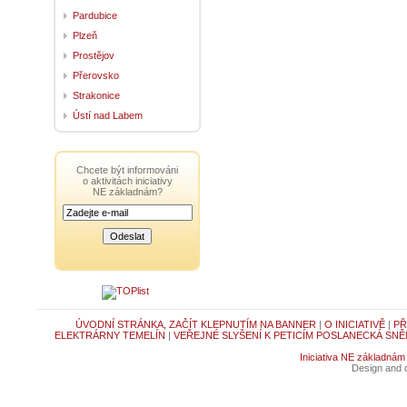
Pardubice
Plzeň
Prostějov
Přerovsko
Strakonice
Ústí nad Labem
Chcete být informováni
o aktivitách iniciativy
NE základnám?
ÚVODNÍ STRÁNKA, ZAČÍT KLEPNUTÍM NA BANNER
|
O INICIATIVĚ
|
PŘ
ELEKTRÁRNY TEMELÍN
|
VEŘEJNÉ SLYŠENÍ K PETICÍM POSLANECKÁ SNĚ
Iniciativa NE základnám
Design and c