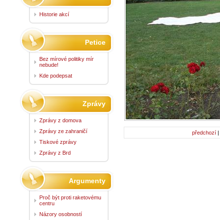
Historie akcí
Petice
Bez mírové politiky mír
nebude!
Kde podepsat
Zprávy
Zprávy z domova
Zprávy ze zahraničí
předchozí
Tiskové zprávy
Zprávy z Brd
Argumenty
Proč být proti raketovému
centru
Názory osobností