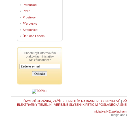
Pardubice
Plzeň
Prostějov
Přerovsko
Strakonice
Ústí nad Labem
Chcete být informováni
o aktivitách iniciativy
NE základnám?
ÚVODNÍ STRÁNKA, ZAČÍT KLEPNUTÍM NA BANNER
|
O INICIATIVĚ
|
PŘ
ELEKTRÁRNY TEMELÍN
|
VEŘEJNÉ SLYŠENÍ K PETICÍM POSLANECKÁ SNĚ
Iniciativa NE základnám
Design and c