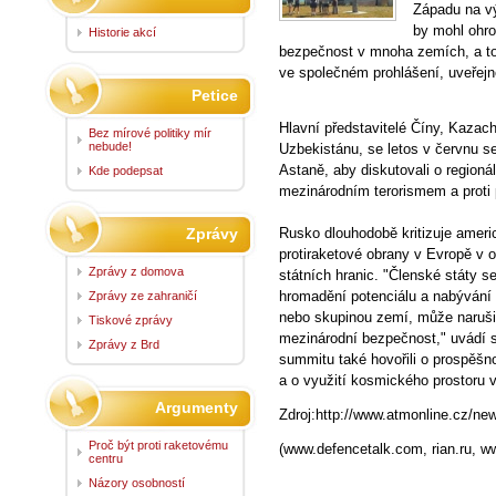
Západu na vý
by mohl ohroz
Historie akcí
bezpečnost v mnoha zemích, a t
ve společném prohlášení, uveřej
Petice
Hlavní představitelé Číny, Kazac
Bez mírové politiky mír
nebude!
Uzbekistánu, se letos v červnu 
Astaně, aby diskutovali o regionál
Kde podepsat
mezinárodním terorismem a proti
Zprávy
Rusko dlouhodobě kritizuje amer
protiraketové obrany v Evropě v o
Zprávy z domova
státních hranic. "Členské státy 
hromadění potenciálu a nabývání 
Zprávy ze zahraničí
nebo skupinou zemí, může narušit 
Tiskové zprávy
mezinárodní bezpečnost," uvádí s
Zprávy z Brd
summitu také hovořili o prospěšno
a o využití kosmického prostoru 
Argumenty
Zdroj:http://www.atmonline.cz/n
Proč být proti raketovému
(www.defencetalk.com, rian.ru, ww
centru
Názory osobností