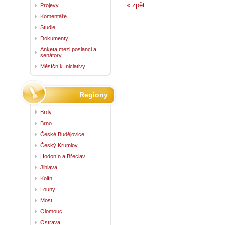
« zpět
Projevy
Komentáře
Studie
Dokumenty
Anketa mezi poslanci a
senátory
Měsíčník Iniciativy
Regiony
Brdy
Brno
České Budějovice
Český Krumlov
Hodonín a Břeclav
Jihlava
Kolín
Louny
Most
Olomouc
Ostrava