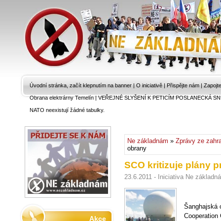
Úvodní stránka, začít klepnutím na banner
|
O iniciativě
|
Přispějte nám
|
Zapojt
Obrana elektrárny Temelín
|
VEŘEJNÉ SLYŠENÍ K PETICÍM POSLANECKÁ SN
NATO neexistují žádné tabulky.
Ne základnám
»
Zprávy ze zahra
obrany
SCO kritizuje plány p
23.6.2011 - Iniciativa Ne základn
Šanghajská o
Cooperation 
Akce