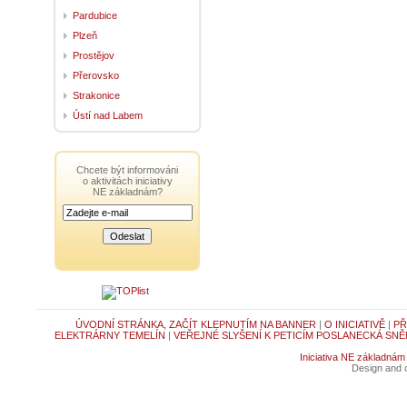
Pardubice
Plzeň
Prostějov
Přerovsko
Strakonice
Ústí nad Labem
Chcete být informováni
o aktivitách iniciativy
NE základnám?
ÚVODNÍ STRÁNKA, ZAČÍT KLEPNUTÍM NA BANNER
|
O INICIATIVĚ
|
PŘ
ELEKTRÁRNY TEMELÍN
|
VEŘEJNÉ SLYŠENÍ K PETICÍM POSLANECKÁ SNĚ
Iniciativa NE základnám
Design and c