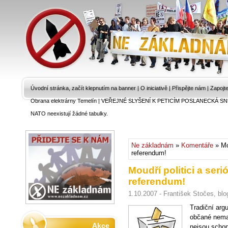
Úvodní stránka, začít klepnutím na banner
|
O iniciativě
|
Přispějte nám
|
Zapojt
Obrana elektrárny Temelín
|
VEŘEJNÉ SLYŠENÍ K PETICÍM POSLANECKÁ SN
NATO neexistují žádné tabulky.
Ne základnám
»
Komentáře
» Mou
referendum!
Moudří politici a ser
referendum!
1.10.2007 - František Stočes, blo
Tradiční arg
občané nemaj
Akce
nejsou schop