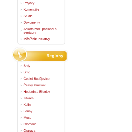
Projevy
Komentáře
Studie
Dokumenty
Anketa mezi poslanci a
senátory
Měsíčník Iniciativy
Regiony
Brdy
Brno
České Budějovice
Český Krumlov
Hodonín a Břeclav
Jihlava
Kolín
Louny
Most
Olomouc
Ostrava