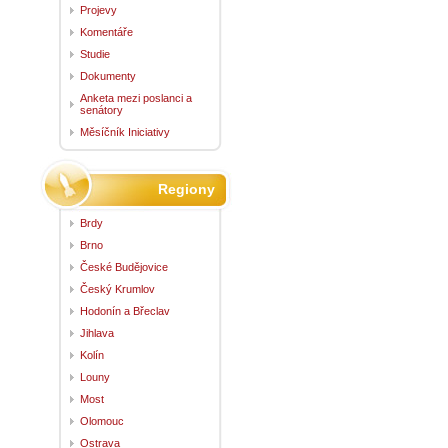
Projevy
Komentáře
Studie
Dokumenty
Anketa mezi poslanci a
senátory
Měsíčník Iniciativy
Regiony
Brdy
Brno
České Budějovice
Český Krumlov
Hodonín a Břeclav
Jihlava
Kolín
Louny
Most
Olomouc
Ostrava