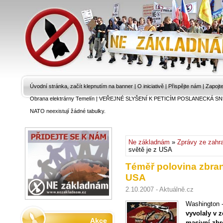
Úvodní stránka, začít klepnutím na banner
|
O iniciativě
|
Přispějte nám
|
Zapojt
Obrana elektrárny Temelín
|
VEŘEJNÉ SLYŠENÍ K PETICÍM POSLANECKÁ SN
NATO neexistují žádné tabulky.
Ne základnám
»
Zprávy ze zahra
světě je z USA
Téměř polovina zbran
USA
2.10.2007 - Aktuálně.cz
Washington 
vyvolaly v z
Akce
masivní zbr