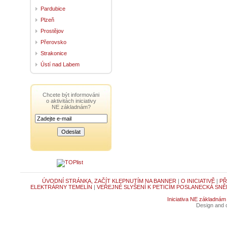
Pardubice
Plzeň
Prostějov
Přerovsko
Strakonice
Ústí nad Labem
Chcete být informováni
o aktivitách iniciativy
NE základnám?
ÚVODNÍ STRÁNKA, ZAČÍT KLEPNUTÍM NA BANNER
|
O INICIATIVĚ
|
PŘ
ELEKTRÁRNY TEMELÍN
|
VEŘEJNÉ SLYŠENÍ K PETICÍM POSLANECKÁ SNĚ
Iniciativa NE základnám
Design and c