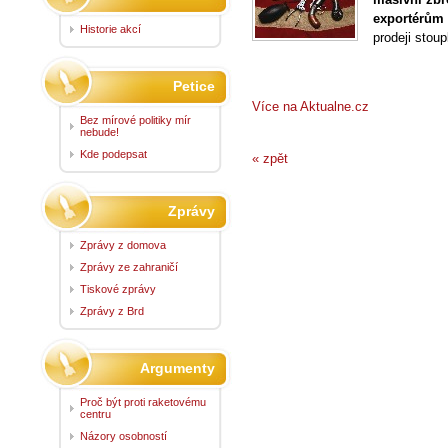
exportérům 
Historie akcí
prodeji stoup
Petice
Více na Aktualne.cz
Bez mírové politiky mír
nebude!
Kde podepsat
« zpět
Zprávy
Zprávy z domova
Zprávy ze zahraničí
Tiskové zprávy
Zprávy z Brd
Argumenty
Proč být proti raketovému
centru
Názory osobností