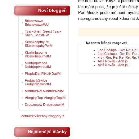
mě dost urazil. Když si přečtete
tak máte pocit, že je ještě nějak
Noví bloggeři
Pan Mocek podle mě není myslící 
naprogramovaný robot kdesi na J
Brianswawn
BrianswawnWU
Tsan-Shen_Seext Tsan-
Shen_SeextRW
SkonknopthyPe
Na tento článek reagovali
SkonknopthyPeIM
Jan Chalupa - Re: Re: Re: 
Klozkribspume
Jan Chalupa - Re: Re: Re: 
KlozkribspumeIM
x y - Rre: Re: Re: Re: Re:
Aleš Novák - Ach jo...
NubbjlopVenda
Aleš Novák - Ach jo...
NubbjlopVendaIM
PlixplixDat PlixplixDatIM
FrubjankSwibe
FrubjankSwibeIM
MibbblizRal MibbblizRalIM
VlimglopTop VlimglopTopIM
Droozosow DroozosowIM
Zobrazit všechny bloggery »
Nejčtenější články