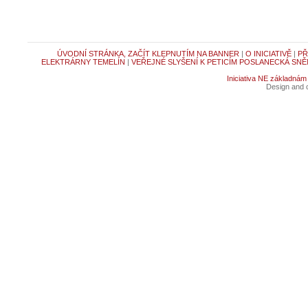
ÚVODNÍ STRÁNKA, ZAČÍT KLEPNUTÍM NA BANNER
|
O INICIATIVĚ
|
PŘ
ELEKTRÁRNY TEMELÍN
|
VEŘEJNÉ SLYŠENÍ K PETICÍM POSLANECKÁ SNĚ
Iniciativa NE základnám
Design and c