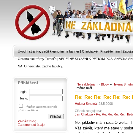
Úvodní stránka, začít klepnutím na banner
|
O iniciativě
|
Přispějte nám
|
Zapojt
Obrana elektrárny Temelín
|
VEŘEJNÉ SLYŠENÍ K PETICÍM POSLANECKÁ SN
NATO neexistují žádné tabulky.
Přihlášení
Ne základnám
»
Blogy
»
Helena Smutn
média mlčí.
Login:
Re: Re: Re: Re: Re: Re: 
Heslo:
Helena Smutná
, 28.5.2008
Přihlásit automaticky při
příští návštěvě.
Článek reaguje na:
Jan Chalupa - Re: Re: Re: Re: Re: Hlad
Založit blog
No, jakkoliv mám ráda Orwella i
Zapomenuté údaje
Váš závěr, který mě staví v pods