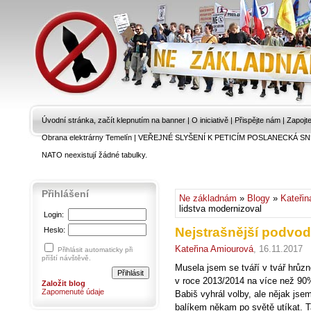
Úvodní stránka, začít klepnutím na banner
|
O iniciativě
|
Přispějte nám
|
Zapojt
Obrana elektrárny Temelín
|
VEŘEJNÉ SLYŠENÍ K PETICÍM POSLANECKÁ SN
NATO neexistují žádné tabulky.
Přihlášení
Ne základnám
»
Blogy
»
Kateřin
lidstva modernizoval
Login:
Nejstrašnější podvod
Heslo:
Kateřina Amiourová
, 16.11.2017
Přihlásit automaticky při
příští návštěvě.
Musela jsem se tváří v tvář hrů
v roce 2013/2014 na více než 90
Založit blog
Zapomenuté údaje
Babiš vyhrál volby, ale nějak js
balíkem někam po světě utíkat. 