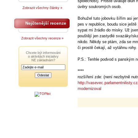
společnost). Prostě uvaluje dluh n
úvěry soukromých osob.
Zobrazit všechny články »
Bohužel tuto jobovku šířím asi je
Nejčtenější recenze
pes v republice, boudu sice ještě
sypat mi žrádlo do misky. Už jse
pouštějí jen zastydlé svazáky/sk
Zobrazit všechny recenze »
nikdo. Někdy se ptám, zda se mne 
či prostě čekají, až vytáhnu rohy.
Chcete být informováni
o aktivitách iniciativy
P.S.: Tenhle podvod s panským n
NE základnám?
****
rozšíření zde: (není nezbytně nut
http://vasevec.parlamentnilisty.cz
modernizoval