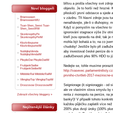
břitvu a prošla všechny své zdro
Noví bloggeři
objevilo. Je to horší než hrozné. 
přeskočí první odstavce a sjede 
Brianswawn
v závěru. Tři hlavní zdroje jsou 
BrianswawnWU
nenalhávejte, jde-li o dluhopisy,
Tsan-Shen_Seext Tsan-
Když si pomyslím na všechno to 
Shen_SeextRW
ignorování stagnace výše živ otní
SkonknopthyPe
kteří jsou opravdu na dně, tak je
SkonknopthyPeIM
mohla být bohatá a to, na co jsem 
Klozkribspume
KlozkribspumeIM
chudoby! Jestliže bylo při zadlu
aby investoval české peníze do 
NubbjlopVenda
NubbjlopVendaIM
zadluřženosti přes 90% HDO to již
PlixplixDat PlixplixDatIM
FrubjankSwibe
Nedejte se, tohle musíme prorazit
FrubjankSwibeIM
http://vasevec.parlamentnilisty.c
MibbblizRal MibbblizRalIM
prvniho-ctvrtleti-2017-mezirocne-o
VlimglopTop VlimglopTopIM
Seigniorage (it.signioraggio - od 
Droozosow DroozosowIM
ale ve vlastním slova smyslu by m
renta z monopolu na peníze, na jej
Zobrazit všechny bloggery »
banky!)! V případě tohoto konkr
každou půjkčku zaplatili více než
Nejčtenější články
200% plus dvojí úroky (100% plu