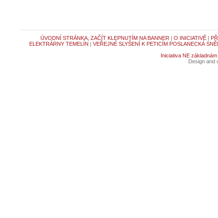
ÚVODNÍ STRÁNKA, ZAČÍT KLEPNUTÍM NA BANNER
|
O INICIATIVĚ
|
PŘ
ELEKTRÁRNY TEMELÍN
|
VEŘEJNÉ SLYŠENÍ K PETICÍM POSLANECKÁ SNĚ
Iniciativa NE základnám
Design and c