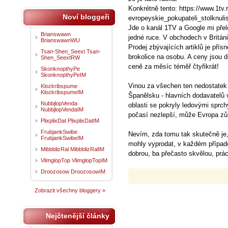
Konkrétně tento: https://www.1tv
Noví bloggeři
evropeyskie_pokupateli_stolknul
Jde o kanál 1TV a Google mi přelož
Brianswawn
jedné ruce. V obchodech v Britán
BrianswawnWU
Prodej zbývajících artiklů je přísn
Tsan-Shen_Seext Tsan-
brokolice na osobu. A ceny jsou d
Shen_SeextRW
ceně za měsíc téměř čtyřikrát!
SkonknopthyPe
SkonknopthyPeIM
Vinou za všechen ten nedostatek p
Klozkribspume
KlozkribspumeIM
Španělsku - hlavních dodavatelů 
NubbjlopVenda
oblasti se pokryly ledovými sprc
NubbjlopVendaIM
počasí nezlepší, může Evropa zůst
PlixplixDat PlixplixDatIM
FrubjankSwibe
Nevím, zda tomu tak skutečně je, č
FrubjankSwibeIM
mohly vyprodat, v každém případ
MibbblizRal MibbblizRalIM
dobrou, ba přečasto skvělou, prác
VlimglopTop VlimglopTopIM
Droozosow DroozosowIM
Zobrazit všechny bloggery »
Nejčtenější články