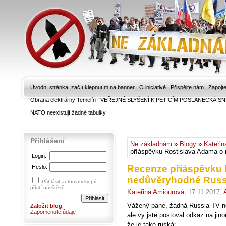
Úvodní stránka, začít klepnutím na banner
|
O iniciativě
|
Přispějte nám
|
Zapojt
Obrana elektrárny Temelín
|
VEŘEJNÉ SLYŠENÍ K PETICÍM POSLANECKÁ SN
NATO neexistují žádné tabulky.
Přihlášení
Ne základnám
»
Blogy
»
Kateřin
příáspěvku Rostislava Adama o
Login:
Recenze příáspěvku 
Heslo:
nedůvěryhodné Russ
Přihlásit automaticky při
příští návštěvě.
Kateřina Amiourová
, 17.11.2017,
Vážený pane, žádná Russia TV nee
Založit blog
Zapomenuté údaje
ale vy jste postoval odkaz na jino
že je také ruská: