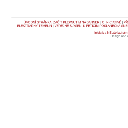
ÚVODNÍ STRÁNKA, ZAČÍT KLEPNUTÍM NA BANNER
|
O INICIATIVĚ
|
PŘ
ELEKTRÁRNY TEMELÍN
|
VEŘEJNÉ SLYŠENÍ K PETICÍM POSLANECKÁ SNĚ
Iniciativa NE základnám
Design and c