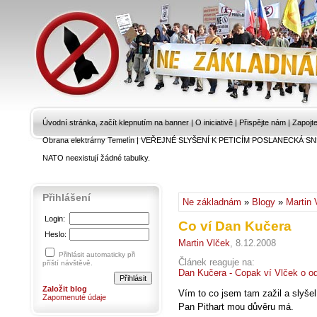
Úvodní stránka, začít klepnutím na banner
|
O iniciativě
|
Přispějte nám
|
Zapojt
Obrana elektrárny Temelín
|
VEŘEJNÉ SLYŠENÍ K PETICÍM POSLANECKÁ SN
NATO neexistují žádné tabulky.
Přihlášení
Ne základnám
»
Blogy
»
Martin 
Login:
Co ví Dan Kučera
Heslo:
Martin Vlček
, 8.12.2008
Přihlásit automaticky při
Článek reaguje na:
příští návštěvě.
Dan Kučera - Copak ví Vlček o o
Založit blog
Vím to co jsem tam zažil a slyšel,
Zapomenuté údaje
Pan Pithart mou důvěru má.