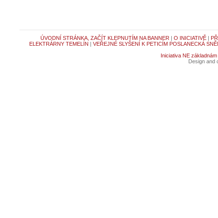
ÚVODNÍ STRÁNKA, ZAČÍT KLEPNUTÍM NA BANNER
|
O INICIATIVĚ
|
PŘ
ELEKTRÁRNY TEMELÍN
|
VEŘEJNÉ SLYŠENÍ K PETICÍM POSLANECKÁ SNĚ
Iniciativa NE základnám
Design and c