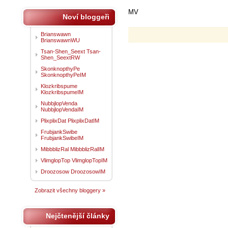
MV
Noví bloggeři
Brianswawn
BrianswawnWU
Tsan-Shen_Seext Tsan-
Shen_SeextRW
SkonknopthyPe
SkonknopthyPeIM
Klozkribspume
KlozkribspumeIM
NubbjlopVenda
NubbjlopVendaIM
PlixplixDat PlixplixDatIM
FrubjankSwibe
FrubjankSwibeIM
MibbblizRal MibbblizRalIM
VlimglopTop VlimglopTopIM
Droozosow DroozosowIM
Zobrazit všechny bloggery »
Nejčtenější články