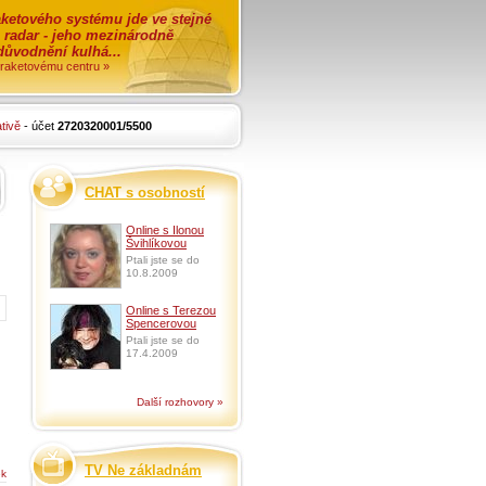
ketového systému jde ve stejné
o radar - jeho mezinárodně
zdůvodnění kulhá...
i raketovému centru »
tivě
- účet
2720320001/5500
CHAT s osobností
Online s Ilonou
Švihlíkovou
Ptali jste se do
10.8.2009
Online s Terezou
Spencerovou
Ptali jste se do
17.4.2009
Další rozhovory »
TV Ne základnám
ek