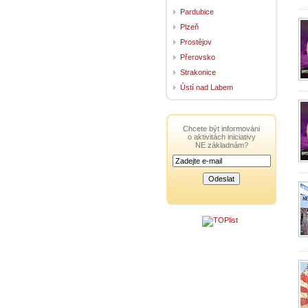
Pardubice
Plzeň
Prostějov
Přerovsko
Strakonice
Ústí nad Labem
Chcete být informováni
o aktivitách iniciativy
NE základnám?