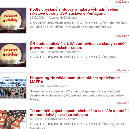
Celý člán
Podle chystané smlouvy o radaru výhradní velení
raketové obrany USA zůstává v Pentagonu
17.5.2008 - Iniciativa NeZákladnám
OBSAH SE UPRAVUJE KVŮLI AUTORSKÝM PRÁVŮM Více viz serve
Aktuálně.cz Další článek z Aktuálně.cz na podobné téma »...
Celý člán
ČR bude společně s USA zodpovídat za škody vzniklé
provozem amerického radaru
17.5.2008 - Iniciativa NeZákladnám
OBSAH SE UPRAVUJE KVŮLI AUTORSKÝM PRÁVŮM Zdroj:...
Celý člán
Happening Ne základnám před sídlem společnosti
MAFRA
16.5.2008 - www.lidovky.cz
"Nemáme co skrývat. A vy?" s tímto sloganem přišla protestovat
desítka aktivistů iniciativy NE základnám před budovu vydavatelství
Mafra....
Celý člán
Tři američtí vojáci napadli chebského taxikáře a poničil
mu auto když je vezl za zábavou
8.5.2008 - Iniciativa NeZákladnám
OBSAH SE UPRAVUJE KVŮLI AUTORSKÝM PRÁVŮM Celý článek:
Novinky.cz...