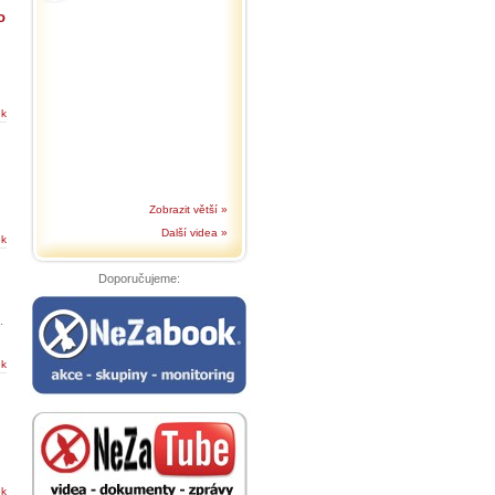
o
ek
Zobrazit větší »
Další videa »
ek
Doporučujeme:
.
ek
ek