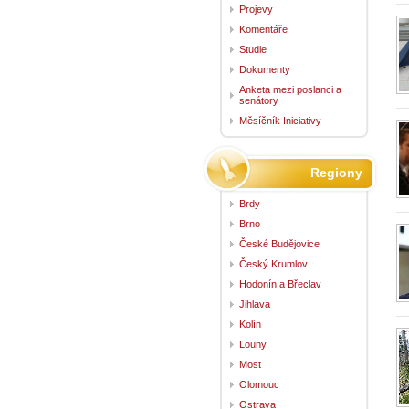
Projevy
Komentáře
Studie
Dokumenty
Anketa mezi poslanci a
senátory
Měsíčník Iniciativy
Regiony
Brdy
Brno
České Budějovice
Český Krumlov
Hodonín a Břeclav
Jihlava
Kolín
Louny
Most
Olomouc
Ostrava