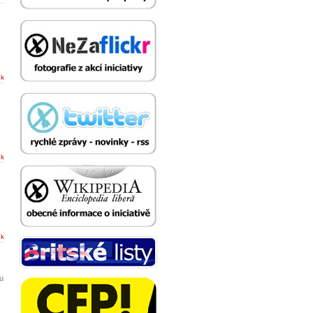
ek
ek
ek
ru
.