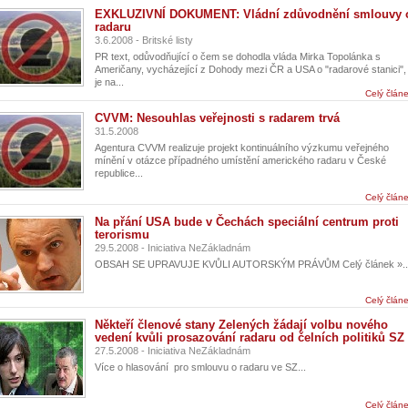
EXKLUZIVNÍ DOKUMENT: Vládní zdůvodnění smlouvy 
radaru
3.6.2008 - Britské listy
PR text, odůvodňující o čem se dohodla vláda Mirka Topolánka s
Američany, vycházející z Dohody mezi ČR a USA o "radarové stanici",
je na...
Celý člán
CVVM: Nesouhlas veřejnosti s radarem trvá
31.5.2008
Agentura CVVM realizuje projekt kontinuálního výzkumu veřejného
mínění v otázce případného umístění amerického radaru v České
republice...
Celý člán
Na přání USA bude v Čechách speciální centrum proti
terorismu
29.5.2008 - Iniciativa NeZákladnám
OBSAH SE UPRAVUJE KVŮLI AUTORSKÝM PRÁVŮM Celý článek »..
Celý člán
Někteří členové stany Zelených žádají volbu nového
vedení kvůli prosazování radaru od čelních politiků SZ
27.5.2008 - Iniciativa NeZákladnám
Více o hlasování pro smlouvu o radaru ve SZ...
Celý člán