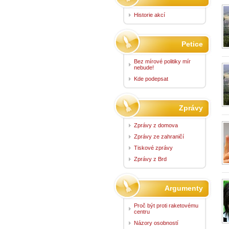
Historie akcí
Petice
Bez mírové politiky mír
nebude!
Kde podepsat
Zprávy
Zprávy z domova
Zprávy ze zahraničí
Tiskové zprávy
Zprávy z Brd
Argumenty
Proč být proti raketovému
centru
Názory osobností