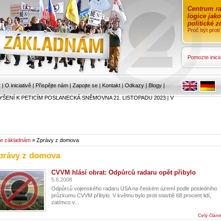
Centrum ra
logice jak
politické 
Proč být prot
Pomozte inicia
r
|
O iniciativě
|
Přispějte nám
|
Zapojte se
|
Kontakt
|
Odkazy
|
Blogy
|
YŠENÍ K PETICÍM POSLANECKÁ SNĚMOVNA 21. LISTOPADU 2023
|
V
e základnám
» Zprávy z domova
právy z domova
CVVM hlásí obrat: Odpůrců radaru opět přibylo
5.6.2008
Odpůrců vojenského radaru USA na českém území podle posledního
průzkumu CVVM přibylo. V květnu bylo proti stavbě 68 procent lidí,
zatímco v...
Celý člán