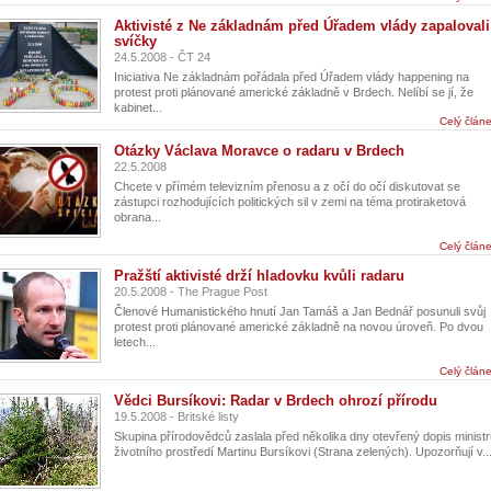
Aktivisté z Ne základnám před Úřadem vlády zapalovali
svíčky
24.5.2008 - ČT 24
Iniciativa Ne základnám pořádala před Úřadem vlády happening na
protest proti plánované americké základně v Brdech. Nelíbí se jí, že
kabinet...
Celý člán
Otázky Václava Moravce o radaru v Brdech
22.5.2008
Chcete v přímém televizním přenosu a z očí do očí diskutovat se
zástupci rozhodujících politických sil v zemi na téma protiraketová
obrana...
Celý člán
Pražští aktivisté drží hladovku kvůli radaru
20.5.2008 - The Prague Post
Členové Humanistického hnutí Jan Tamáš a Jan Bednář posunuli svůj
protest proti plánované americké základně na novou úroveň. Po dvou
letech...
Celý člán
Vědci Bursíkovi: Radar v Brdech ohrozí přírodu
19.5.2008 - Britské listy
Skupina přírodovědců zaslala před několika dny otevřený dopis minist
životního prostředí Martinu Bursíkovi (Strana zelených). Upozorňují v..