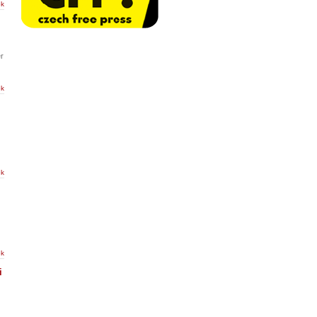
ek
r
ek
ek
ek
i