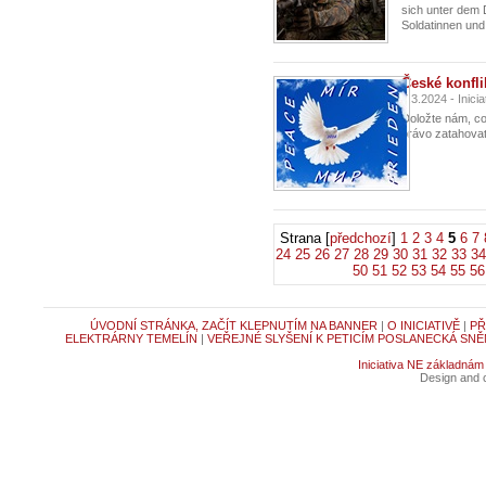
sich unter dem 
Soldatinnen und.
České konfli
7.3.2024 - Inic
Doložte nám, co
právo zatahovat
Strana [
předchozí
]
1
2
3
4
5
6
7
24
25
26
27
28
29
30
31
32
33
34
50
51
52
53
54
55
56
ÚVODNÍ STRÁNKA, ZAČÍT KLEPNUTÍM NA BANNER
|
O INICIATIVĚ
|
PŘ
ELEKTRÁRNY TEMELÍN
|
VEŘEJNÉ SLYŠENÍ K PETICÍM POSLANECKÁ SNĚ
Iniciativa NE základnám
Design and c