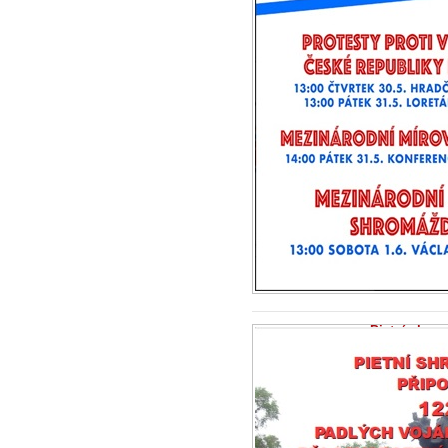
Pietní shro
vojáků Rudé
3.5.2024 - Inic
Bronzová socha
a je kopií stejn