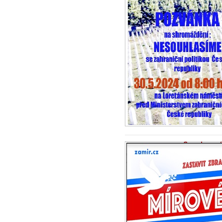
Smyslem mír
supervelmoc
23.5.2024 - Ini
Skutečnost, že m
nejrozmanitější 