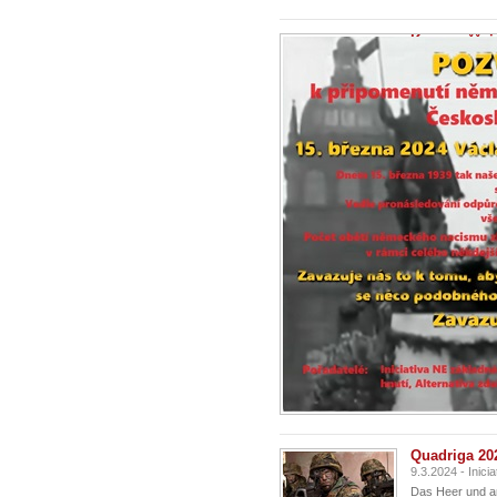
Kam směřuje 
připomenutí
9.3.2024
Dnes my – tedy
dobrému, co se 
Quadriga 202
9.3.2024 - Inic
Das Heer und a