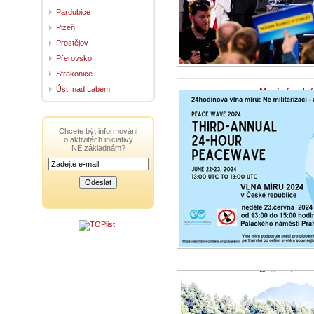
Pardubice
Plzeň
Prostějov
Přerovsko
Strakonice
Ústí nad Labem
Mezinárodní
19.6.2024 - Ini
Vážení chcimíro
Stejně tak i po
Chcete být informováni
jsou...
o aktivitách iniciativy
NE základnám?
Dejte nám pr
23.5.2024 - Ini
V Praze se usk
09:52 | Aktuali