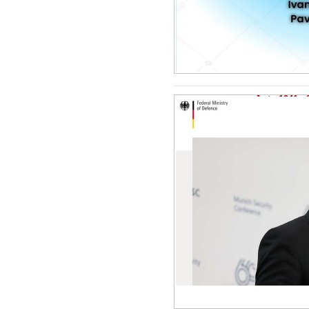
Je tu 1941 - 
9.3.2024 - Inic
https://www.bm
pistorius-at-th
Borise Pistoria..