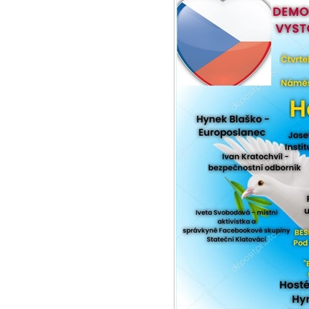
Demonstrace
4.4.2024 - Inic
Den 12.3. by m
měli chodit ve 
byl...