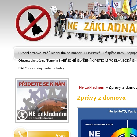
Úvodní stránka, začít klepnutím na banner
|
O iniciativě
|
Přispějte nám
|
Zapojt
Obrana elektrárny Temelín
|
VEŘEJNÉ SLYŠENÍ K PETICÍM POSLANECKÁ SN
NATO neexistují žádné tabulky.
Ne základnám
» Zprávy z domo
Zprávy z domova
O čem bude n
diskutovat?
5.7.2024 - Inic
Informace jsou
NATO 2024 zv
Akce