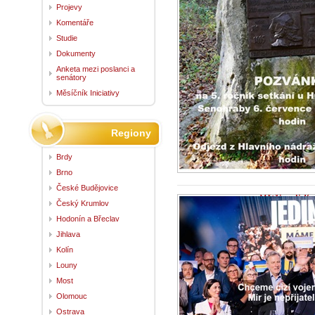
Projevy
Komentáře
Studie
Dokumenty
Anketa mezi poslanci a
senátory
Měsíčník Iniciativy
Regiony
Brdy
Brno
České Budějovice
Většina lidí 
Český Krumlov
19.6.2024 - Ini
Hodonín a Břeclav
Můžou vás i zabí
nepomůže Pomalu
Jihlava
Kolín
Louny
Most
Olomouc
Ostrava