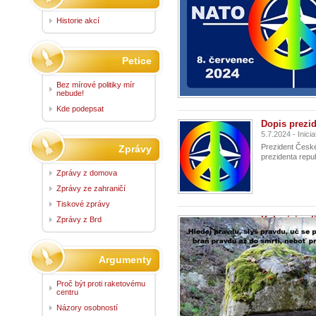
Historie akcí
Petice
Bez mírové politiky mír
nebude!
Kde podepsat
Dopis prezid
5.7.2024 - Inic
Prezident České 
Zprávy
prezidenta repub
Zprávy z domova
Zprávy ze zahraničí
Tiskové zprávy
Koho jsi vo
Zprávy z Brd
3.7.2024 - Inic
Kolik ze zákono
jednat tak, aby:
Argumenty
Proč být proti raketovému
centru
Názory osobností