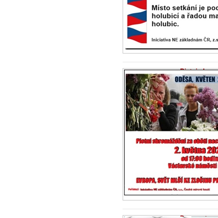
Pietni shro
které se kon
hodin
23.4.2024 - Ini
Zločiny nesmějí
pietu k připome
kteří...