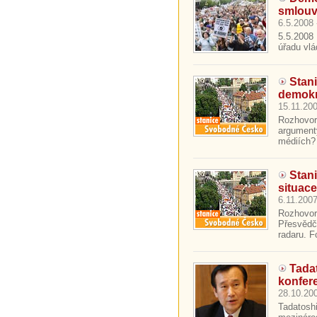
smlouv
6.5.2008 
5.5.2008 
úřadu vlád
Stan
demokr
15.11.200
Rozhovor
argument
médiích? 
Stan
situac
6.11.2007
Rozhovor
Přesvědč
radaru. F
Tada
konfer
28.10.200
Tadatoshi