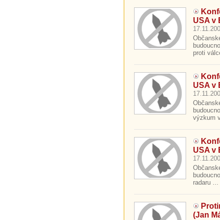
Konf
USA v 
17.11.200
Občanské 
budoucnos
proti válc
Konf
USA v 
17.11.200
Občanské 
budoucno
výzkum v
Konf
USA v 
17.11.200
Občanské 
budoucnos
radaru ...
Prot
(Jan Má