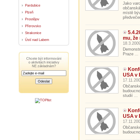
Jako varo
Pardubice
občanská
Plzeň
místě bý
předvečer
Prostějov
Přerovsko
5.4.
Strakonice
mu, že
Ústí nad Labem
18.3.2009
Demonstr
Praze ...
Chcete být informováni
o aktivitách iniciativy
NE základnám?
Konf
USA v 
17.11.200
Občanské 
budoucnos
studií ...
Konf
USA v 
17.11.200
Občanské 
budoucno