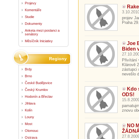
Projevy
Rake
Komentáře
3.10.2010
Studie
projev J
Praha 29.
Dokumenty
Anketa mezi poslanci a
senátory
Měsíčník Iniciativy
Joe 
Biden 
27.10.200
Regiony
Přivítání
Klárově 
zástupci 
Brdy
nevešlo d
Brno
České Budějovice
Kdo s
Český Krumlov
ODS!
Hodonín a Břeclav
15.8.2009
Jihlava
pamatujm
znovu obe
Kolín
Louny
Most
NO M
ŽÁDNÁ 
Olomouc
27.8.2009
Ostrava