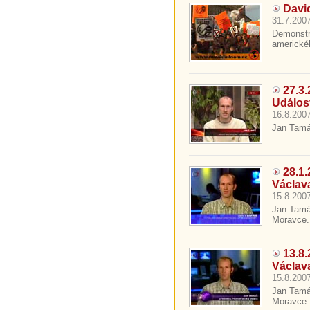
David
31.7.2007
Demonstr
americkéh
27.3
Událos
16.8.2007
Jan Tamáš
28.1
Václav
15.8.2007
Jan Tamá
Moravce. 
13.8
Václav
15.8.2007
Jan Tamá
Moravce.