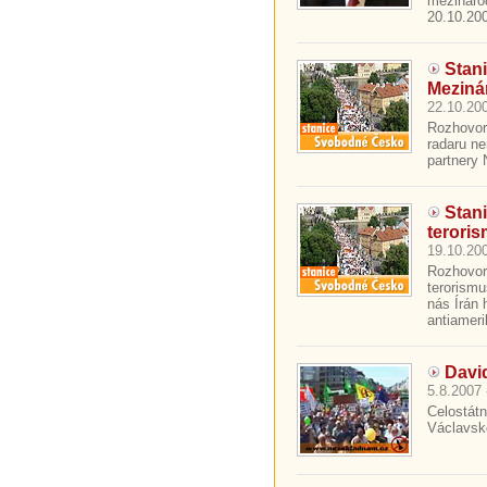
mezinárod
20.10.200
Stan
Meziná
22.10.200
Rozhovor
radaru ne
partnery 
Stan
terori
19.10.200
Rozhovor
terorismu
nás Írán 
antiameri
David
5.8.2007 
Celostát
Václavské