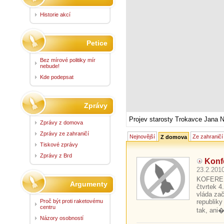
Historie akcí
Petice
Bez mírové politiky mír
nebude!
Kde podepsat
Zprávy
Projev starosty Trokavce Jana 
Zprávy z domova
Zprávy ze zahraničí
Nejnovější
Ze zahraničí
Z domova
Tiskové zprávy
Zprávy z Brd
Konfe
23.2.2010
KOFERE
Argumenty
čtvrtek 
vláda za
Proč být proti raketovému
republiky
centru
tak, ani�
Názory osobností