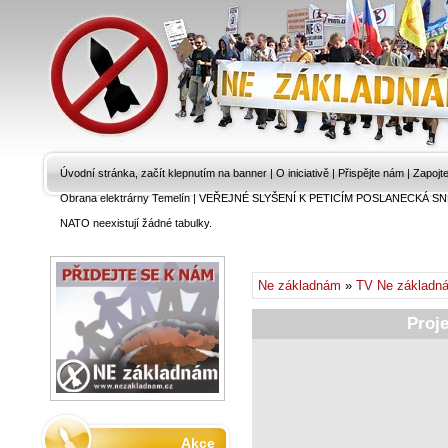
Úvodní stránka, začít klepnutím na banner
|
O iniciativě
|
Přispějte nám
|
Zapojt
Obrana elektrárny Temelín
|
VEŘEJNÉ SLYŠENÍ K PETICÍM POSLANECKÁ SN
NATO neexistují žádné tabulky.
Ne základnám
»
TV Ne základn
Proj
Akce