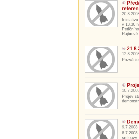
Před
refere
20.8.2008
Iniciativ
v 13.30 
Petičníh
Rujbrové 
21.8.
12.8.2008
Pozvánka 
Proj
10.7.2008
Projev st
demonstra
Demo
9.7.2008 
8.7.2008 
smlouvy .