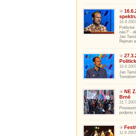
16.6.
spektr
16.8.2007
Politick
nás?" - d
Jan Tamáš
Rejman a 
27.3
Politic
16.8.2007
Jan Tamáš
Tomášem 
NE 
Brně
31.7.2007
Prostest
podpory i
Fest
11.9.2007