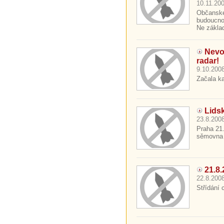
10.11.200
Občanské 
budoucnos
Ne zákla
Nevol
radar!
9.10.2008
Začala kar
Lidsk
23.8.2008
Praha 21
sěmovna a
21.8.
22.8.2008
Střídání 