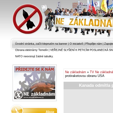
Úvodní stránka, začít klepnutím na banner
|
O iniciativě
|
Přispějte nám
|
Zapojt
Obrana elektrárny Temelín
|
VEŘEJNÉ SLYŠENÍ K PETICÍM POSLANECKÁ SN
NATO neexistují žádné tabulky.
Ne základnám
»
TV Ne základn
protiraketovou obranu USA
Kanada odmítla 
Akce