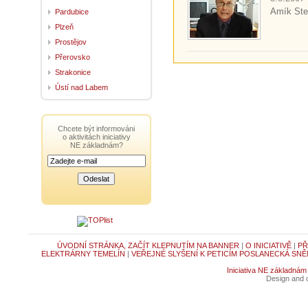
Amík Stev
Pardubice
Plzeň
Prostějov
Přerovsko
Strakonice
Ústí nad Labem
Chcete být informováni
o aktivitách iniciativy
NE základnám?
ÚVODNÍ STRÁNKA, ZAČÍT KLEPNUTÍM NA BANNER
|
O INICIATIVĚ
|
PŘ
ELEKTRÁRNY TEMELÍN
|
VEŘEJNÉ SLYŠENÍ K PETICÍM POSLANECKÁ SNĚ
Iniciativa NE základnám
Design and c