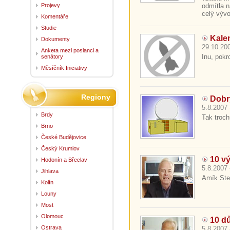
Projevy
odmítla 
celý vývo
Komentáře
Studie
Kalen
Dokumenty
29.10.200
Anketa mezi poslanci a
Inu, pokro
senátory
Měsíčník Iniciativy
Regiony
Dobrý
5.8.2007 
Brdy
Tak trochu
Brno
České Budějovice
Český Krumlov
10 v
Hodonín a Břeclav
5.8.2007 
Jihlava
Amík Ste
Kolín
Louny
Most
Olomouc
10 d
Ostrava
5.8.2007 