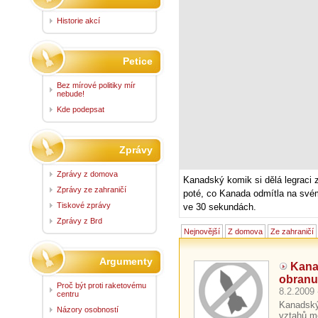
Historie akcí
Petice
Bez mírové politiky mír
nebude!
Kde podepsat
Zprávy
Zprávy z domova
Kanadský komik si dělá legraci
Zprávy ze zahraničí
poté, co Kanada odmítla na sv
Tiskové zprávy
ve 30 sekundách.
Zprávy z Brd
Nejnovější
Z domova
Ze zahraničí
Argumenty
Kana
obran
Proč být proti raketovému
8.2.2009 
centru
Kanadský 
Názory osobností
vztahů m