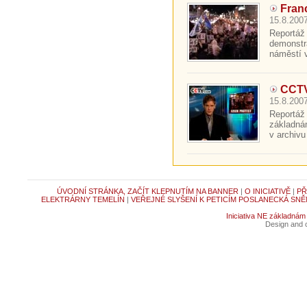
Fran
15.8.2007
Reportáž
demonstr
náměstí v
CCTV
15.8.2007
Reportáž
základná
v archivu
ÚVODNÍ STRÁNKA, ZAČÍT KLEPNUTÍM NA BANNER
|
O INICIATIVĚ
|
PŘ
ELEKTRÁRNY TEMELÍN
|
VEŘEJNÉ SLYŠENÍ K PETICÍM POSLANECKÁ SNĚ
Iniciativa NE základnám
Design and c