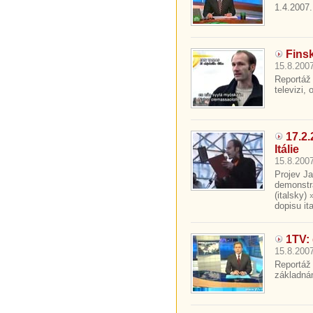
1.4.2007.
Finsk
15.8.2007
Reportáž 
televizi,
17.2
Itálie
15.8.2007
Projev J
demonstra
(italsky)
dopisu it
1TV:
15.8.2007
Reportáž
základnám