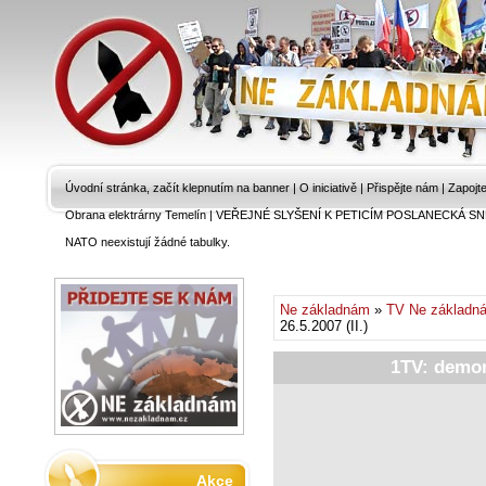
Úvodní stránka, začít klepnutím na banner
|
O iniciativě
|
Přispějte nám
|
Zapojt
Obrana elektrárny Temelín
|
VEŘEJNÉ SLYŠENÍ K PETICÍM POSLANECKÁ SN
NATO neexistují žádné tabulky.
Ne základnám
»
TV Ne základn
26.5.2007 (II.)
1TV: demons
Akce