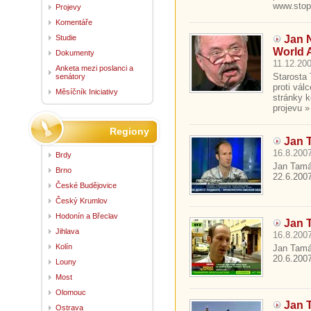
www.stopw
Projevy
Komentáře
Studie
Jan 
World 
Dokumenty
11.12.200
Anketa mezi poslanci a
Starosta 
senátory
proti vál
Měsíčník Iniciativy
stránky k
projevu » 
Regiony
Jan 
16.8.2007
Brdy
Jan Tamáš
Brno
22.6.2007.
České Budějovice
Český Krumlov
Hodonín a Břeclav
Jan T
Jihlava
16.8.2007
Kolín
Jan Tamáš
20.6.2007.
Louny
Most
Olomouc
Jan T
Ostrava