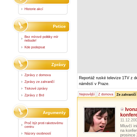
Historie akcí
Petice
Bez mírové politiky mír
nebude!
Kde podepsat
Zprávy
Zprávy z domova
Reportáž ruské televize 1TV z
Zprávy ze zahraničí
náměstí v Praze.
Tiskové zprávy
Nejnovější
Z domova
Ze zahraničí
Zprávy z Brd
Ivon
Argumenty
konfer
11.12.200
Proč být proti raketovému
Mluvčí i
centru
na konfer
Názory osobností
prosince