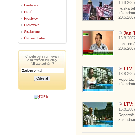
16.8.2007
Pardubice
Ruská tel
Plzeň
základná
20.6.2007.
Prostějov
Přerovsko
Strakonice
Jan 
16.8.2007
Ústí nad Labem
Jan Tamáš
20.6.2007.
Chcete být informováni
o aktivitách iniciativy
NE základnám?
1TV: 
16.8.2007
Reportáž
základná
1TV: 
16.8.2007
Reportáž
základná