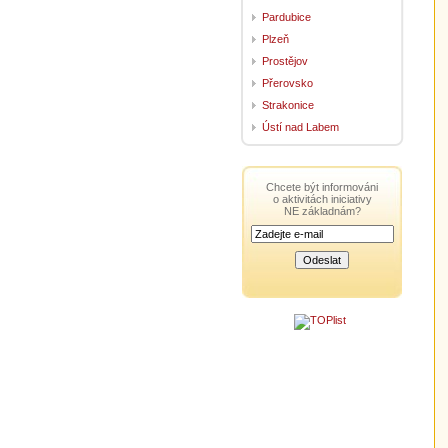
Pardubice
Plzeň
Prostějov
Přerovsko
Strakonice
Ústí nad Labem
Chcete být informováni
o aktivitách iniciativy
NE základnám?