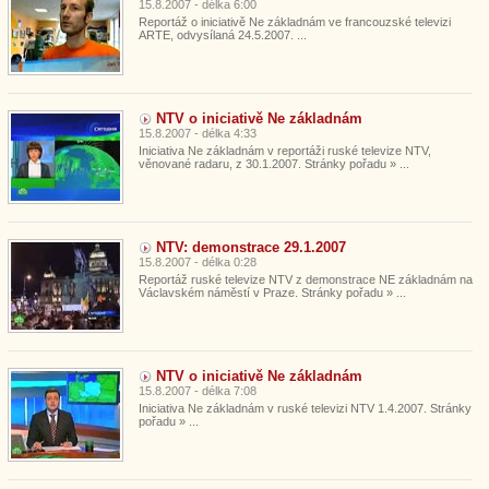
15.8.2007 - délka 6:00
Reportáž o iniciativě Ne základnám ve francouzské televizi
ARTE, odvysílaná 24.5.2007. ...
NTV o iniciativě Ne základnám
15.8.2007 - délka 4:33
Iniciativa Ne základnám v reportáži ruské televize NTV,
věnované radaru, z 30.1.2007. Stránky pořadu » ...
NTV: demonstrace 29.1.2007
15.8.2007 - délka 0:28
Reportáž ruské televize NTV z demonstrace NE základnám na
Václavském náměstí v Praze. Stránky pořadu » ...
NTV o iniciativě Ne základnám
15.8.2007 - délka 7:08
Iniciativa Ne základnám v ruské televizi NTV 1.4.2007. Stránky
pořadu » ...