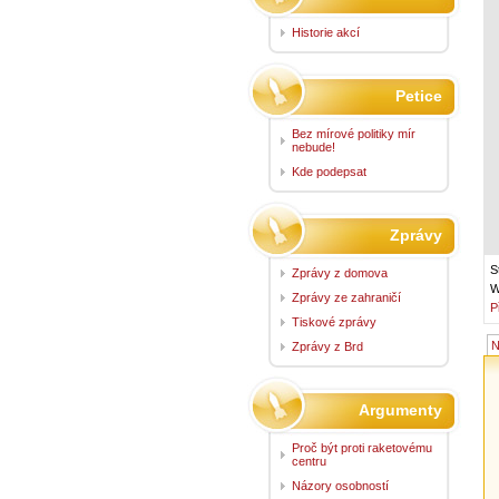
Historie akcí
Petice
Bez mírové politiky mír
nebude!
Kde podepsat
Zprávy
S
Zprávy z domova
W
Zprávy ze zahraničí
P
Tiskové zprávy
N
Zprávy z Brd
Argumenty
Proč být proti raketovému
centru
Názory osobností