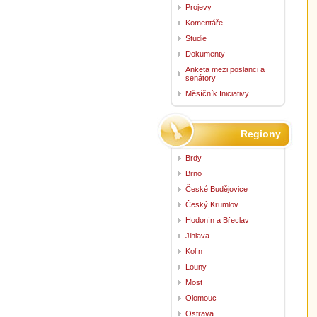
Projevy
Komentáře
Studie
Dokumenty
Anketa mezi poslanci a
senátory
Měsíčník Iniciativy
Regiony
Brdy
Brno
České Budějovice
Český Krumlov
Hodonín a Břeclav
Jihlava
Kolín
Louny
Most
Olomouc
Ostrava