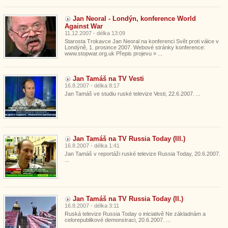
Jan Neoral - Londýn, konference World
Against War
11.12.2007 - délka 13:09
Starosta Trokavce Jan Neoral na konferenci Svět proti válce v
Londýně, 1. prosince 2007. Webové stránky konference:
www.stopwar.org.uk Přepis projevu » ...
Jan Tamáš na TV Vesti
16.8.2007 - délka 8:17
Jan Tamáš ve studiu ruské televize Vesti, 22.6.2007. ...
Jan Tamáš na TV Russia Today (III.)
16.8.2007 - délka 1:41
Jan Tamáš v reportáži ruské televize Russia Today, 20.6.2007.
...
Jan Tamáš na TV Russia Today (II.)
16.8.2007 - délka 3:11
Ruská televize Russia Today o iniciativě Ne základnám a
celorepublikové demonstraci, 20.6.2007. ...