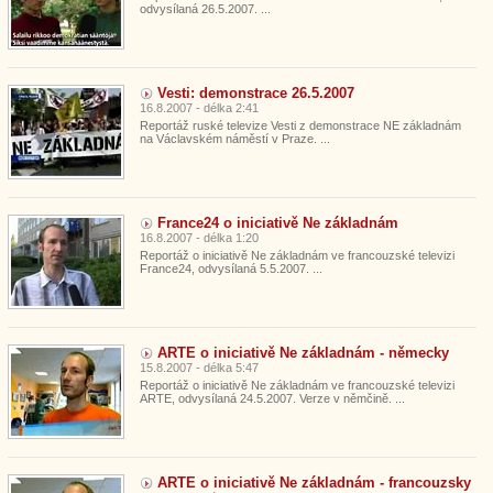
odvysílaná 26.5.2007. ...
Vesti: demonstrace 26.5.2007
16.8.2007 - délka 2:41
Reportáž ruské televize Vesti z demonstrace NE základnám
na Václavském náměstí v Praze. ...
France24 o iniciativě Ne základnám
16.8.2007 - délka 1:20
Reportáž o iniciativě Ne základnám ve francouzské televizi
France24, odvysílaná 5.5.2007. ...
ARTE o iniciativě Ne základnám - německy
15.8.2007 - délka 5:47
Reportáž o iniciativě Ne základnám ve francouzské televizi
ARTE, odvysílaná 24.5.2007. Verze v němčině. ...
ARTE o iniciativě Ne základnám - francouzsky