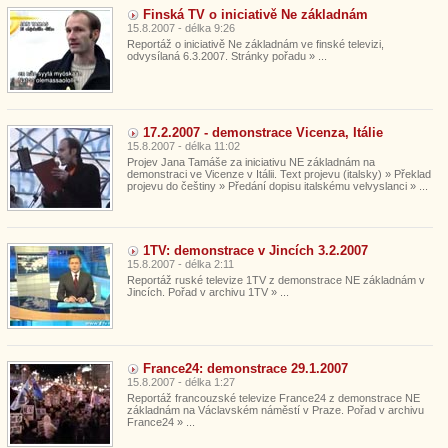
Finská TV o iniciativě Ne základnám
15.8.2007 - délka 9:26
Reportáž o iniciativě Ne základnám ve finské televizi,
odvysílaná 6.3.2007. Stránky pořadu » ...
17.2.2007 - demonstrace Vicenza, Itálie
15.8.2007 - délka 11:02
Projev Jana Tamáše za iniciativu NE základnám na
demonstraci ve Vicenze v Itálii. Text projevu (italsky) » Překlad
projevu do češtiny » Předání dopisu italskému velvyslanci » ...
1TV: demonstrace v Jincích 3.2.2007
15.8.2007 - délka 2:11
Reportáž ruské televize 1TV z demonstrace NE základnám v
Jincích. Pořad v archivu 1TV » ...
France24: demonstrace 29.1.2007
15.8.2007 - délka 1:27
Reportáž francouzské televize France24 z demonstrace NE
základnám na Václavském náměstí v Praze. Pořad v archivu
France24 » ...