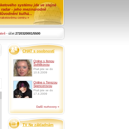
ketového systému jde ve stejné
o radar - jeho mezinárodně
zdůvodnění kulhá...
i raketovému centru »
tivě
- účet
2720320001/5500
CHAT s osobností
Online s Ilonou
Švihlíkovou
Ptali jste se do
10.8.2009
Online s Terezou
Spencerovou
Ptali jste se do
17.4.2009
Další rozhovory »
TV Ne základnám