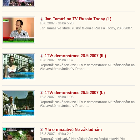
Jan Tamáš na TV Russia Today (I.)
16.8.2007 - délka 5:28
Jan Tamáš ve studiu ruské televize Russia Today, 20.6.2007.
...
1TV: demonstrace 26.5.2007 (II.)
16.8.2007 - délka 1:37
Reportáž ruské televize 1TV z demonstrace NE základnám na
Václavském náměstí v Praze. ...
1TV: demonstrace 26.5.2007 (I.)
16.8.2007 - délka 1:06
Reportáž ruské televize 1TV z demonstrace NE základnám na
Václavském náměstí v Praze. ...
Yle o iniciativě Ne základnám
16.8.2007 - délka 2:42
Reportáž o iniciativě Ne základnám ve finské televizi Yle,