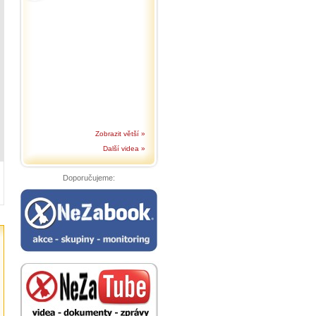
Zobrazit větší »
Další videa »
Doporučujeme: