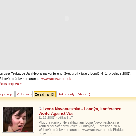
tarosta Trokavce Jan Neoral na konferenci Svět proti válce v Londýně, 1. prosince 2007.
ebové stránky konference:
www.stopwar.org.uk
řepis projevu »
ejnovější
Z domova
Dokumenty
Vtipné :)
Ze zahraničí
Ivona Novomestská - Londýn, konference
World Against War
11.12.2007 - délka 9:17
Mluvčí iniciativy Ne základnám Ivona Novomestská na
konferenci Svět proti válce v Londýně, 1. prosince 2007.
Webové stránky konference: www.stopwar.org.uk Překlad
projevu » ...