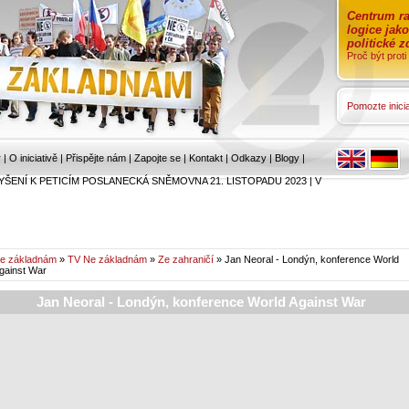
Centrum ra
logice jak
politické 
Proč být prot
Pomozte inicia
r
|
O iniciativě
|
Přispějte nám
|
Zapojte se
|
Kontakt
|
Odkazy
|
Blogy
|
YŠENÍ K PETICÍM POSLANECKÁ SNĚMOVNA 21. LISTOPADU 2023
|
V
e základnám
»
TV Ne základnám
»
Ze zahraničí
» Jan Neoral - Londýn, konference World
gainst War
Jan Neoral - Londýn, konference World Against War