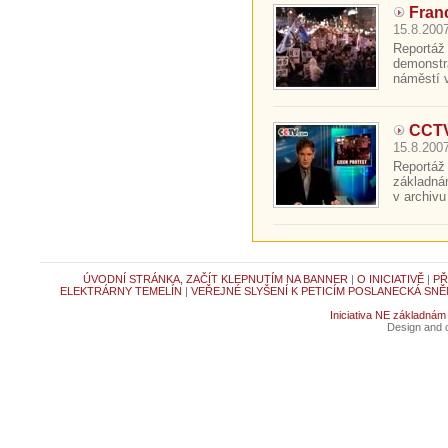
Fran
15.8.2007
Reportáž
demonstr
náměstí v
CCTV
15.8.2007
Reportáž
základná
v archivu
ÚVODNÍ STRÁNKA, ZAČÍT KLEPNUTÍM NA BANNER
|
O INICIATIVĚ
|
PŘ
ELEKTRÁRNY TEMELÍN
|
VEŘEJNÉ SLYŠENÍ K PETICÍM POSLANECKÁ SNĚ
Iniciativa NE základnám
Design and c