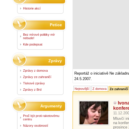
Historie akcí
Petice
Bez mírové politiky mír
nebude!
Kde podepsat
Zprávy
Zprávy z domova
Reportáž o iniciativě Ne základ
Zprávy ze zahraničí
24.5.2007.
Tiskové zprávy
Nejnovější
Z domova
Ze zahraničí
Zprávy z Brd
Ivon
Argumenty
konfer
11.12.200
Proč být proti raketovému
Mluvčí i
centru
na konfer
Názory osobností
prosince