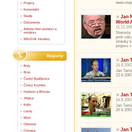
www.stopw
Projevy
Komentáře
Studie
Jan 
World 
Dokumenty
11.12.200
Anketa mezi poslanci a
Starosta 
senátory
proti vál
Měsíčník Iniciativy
stránky k
projevu » 
Regiony
Jan 
16.8.2007
Brdy
Jan Tamáš
Brno
22.6.2007.
České Budějovice
Český Krumlov
Hodonín a Břeclav
Jan T
Jihlava
16.8.2007
Kolín
Jan Tamáš
20.6.2007.
Louny
Most
Olomouc
Jan T
Ostrava