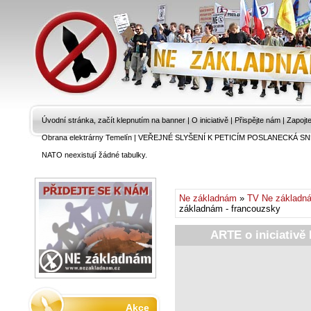
Úvodní stránka, začít klepnutím na banner
|
O iniciativě
|
Přispějte nám
|
Zapojt
Obrana elektrárny Temelín
|
VEŘEJNÉ SLYŠENÍ K PETICÍM POSLANECKÁ SN
NATO neexistují žádné tabulky.
Ne základnám
»
TV Ne základn
základnám - francouzsky
ARTE o iniciativě
Akce