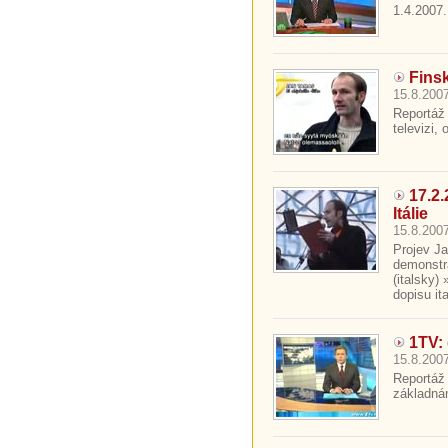
1.4.2007.
Finsk
15.8.2007
Reportáž 
televizi,
17.2
Itálie
15.8.2007
Projev J
demonstra
(italsky)
dopisu it
1TV:
15.8.2007
Reportáž
základnám