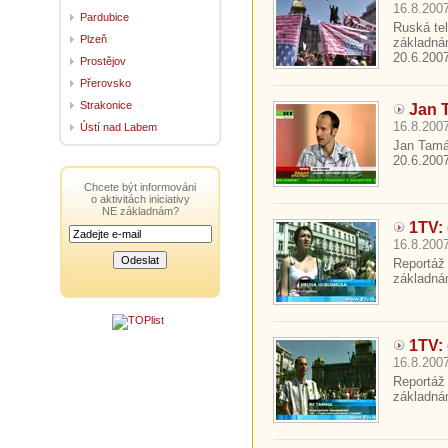
16.8.2007
Pardubice
Ruská tel
Plzeň
základná
20.6.2007.
Prostějov
Přerovsko
Strakonice
Jan 
16.8.2007
Ústí nad Labem
Jan Tamáš
20.6.2007.
Chcete být informováni
o aktivitách iniciativy
NE základnám?
1TV: 
16.8.2007
Reportáž
základná
1TV: 
16.8.2007
Reportáž
základná