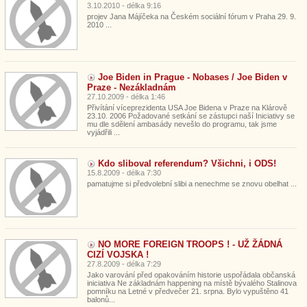
3.10.2010 - délka 9:16
projev Jana Májíčeka na Českém sociální fórum v Praha 29. 9.
2010 ...
Joe Biden in Prague - Nobases / Joe Biden v
Praze - Nezákladnám
27.10.2009 - délka 1:46
Přivítání víceprezidenta USA Joe Bidena v Praze na Klárově
23.10. 2006 Požadované setkání se zástupci naší Iniciativy se
mu dle sdělení ambasády nevešlo do programu, tak jsme
vyjádřili ...
Kdo sliboval referendum? Všichni, i ODS!
15.8.2009 - délka 7:30
pamatujme si předvolební slibi a nenechme se znovu obelhat ...
NO MORE FOREIGN TROOPS ! - UŽ ŽÁDNÁ
CIZÍ VOJSKA !
27.8.2009 - délka 7:29
Jako varování před opakováním historie uspořádala občanská
iniciativa Ne základnám happening na místě bývalého Stalinova
pomníku na Letné v předvečer 21. srpna. Bylo vypuštěno 41
balonů...