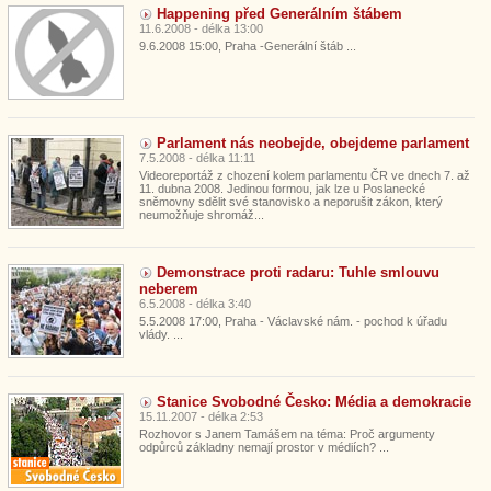
Happening před Generálním štábem
11.6.2008 - délka 13:00
9.6.2008 15:00, Praha -Generální štáb ...
Parlament nás neobejde, obejdeme parlament
7.5.2008 - délka 11:11
Videoreportáž z chození kolem parlamentu ČR ve dnech 7. až
11. dubna 2008. Jedinou formou, jak lze u Poslanecké
sněmovny sdělit své stanovisko a neporušit zákon, který
neumožňuje shromáž...
Demonstrace proti radaru: Tuhle smlouvu
neberem
6.5.2008 - délka 3:40
5.5.2008 17:00, Praha - Václavské nám. - pochod k úřadu
vlády. ...
Stanice Svobodné Česko: Média a demokracie
15.11.2007 - délka 2:53
Rozhovor s Janem Tamášem na téma: Proč argumenty
odpůrců základny nemají prostor v médiích? ...