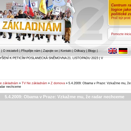
Centrum ra
logice jak
politické 
Proč být prot
Pomozte inicia
r
|
O iniciativě
|
Přispějte nám
|
Zapojte se
|
Kontakt
|
Odkazy
|
Blogy
|
YŠENÍ K PETICÍM POSLANECKÁ SNĚMOVNA 21. LISTOPADU 2023
|
V
e základnám
»
TV Ne základnám
»
Z domova
» 5.4.2009: Obama v Praze: Vzkažme mu, že
adar nechceme
5.4.2009: Obama v Praze: Vzkažme mu, že radar nechceme