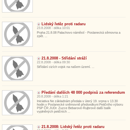
Lidský řetěz proti radaru
23.8.2008 - délka 10:01
Praha 21.8.08 Palachovo náměstí - Poslanecká sěmovna a
zpět. ...
21.8.2008 - Střídání stráží
22.8.2008 - délka 09:30
Střídání cizích vojsk na našem území. ...
Předání dalších 48 000 podpisů za referendum
20.8.2008 - délka 1:21
Iniciativa Ne základnám předala v úterý 19. srpna v 13.30
hodin v Poslanecké sněmovně předsedkyni Petičního výboru
PSP ČR JUDr. Zuzce Bebarové-Rujbrové další balík
vyplněných petičních ...
21.8.2008: Lidský řetěz proti radaru