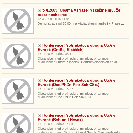
5.4.2009: Obama v Praze: Vzkažme mu, že
radar nechceme
18.3.2009 - délka 1:04
Demonstrace od 15.00h na Václavském náměstí v Praze ...
Konference Protiraketová obrana USA v
Evropě (Ondřej Slačálek)
17.11.2008 - délka 35:17
Občanské hnutí proti radaru: minulost, přítomnost,
budoucnost: Ondřej Slačálek, Centrum globálních studií ...
Konference Protiraketová obrana USA v
Evropě (Doc.PhDr. Petr Sak CSc.)
17.11.2008 - délka 18:22
Občanské hnutí proti radaru: minulost, přítomnost,
budoucnost: Doc.PhDr. Petr Sak CSc ...
Konference Protiraketová obrana USA v
Evropě (Bohumil Novák)
17.11.2008 - délka 14:58
Občanské hnutí proti radaru: minulost, přítomnost,
budoucnost: Ing. Plk. v.v. Bohumil Novák, Vojíci proti válce ...