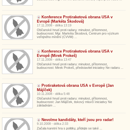
Konference Protiraketová obrana USA v
Evropě (Markéta Škodová)
17.11.2008 - délka 13:19
Občanské hnutí proti radaru: minulost, přítomnost,
budoucnost: Mgr. Markéta Škodová, Centrum pro výzkum
veřejného mínění (CVVM) ...
Konference Protiraketová obrana USA v
Evropě (Mirek Prokeš)
17.11.2008 - délka 13:47
Občanské hnutí proti radaru: minulost, přítomnost,
budoucnost: Mirek Prokeš, představitel iniciativy Ne radaru ...
Protiraketová obrana USA v Evropě (Jan
Májíček)
10.11.2008 - délka 5:48
Občanské hnutí proti radaru: minulost, přítomnost,
budoucnost: Jan Májíček, tiskový mluvčí iniciativy Ne
základnám ...
Nevolme kandidáty, kteří jsou pro radar!
9.10.2008 - délka 2:33
Začala karetní hra s politiky, přidejte se také ...