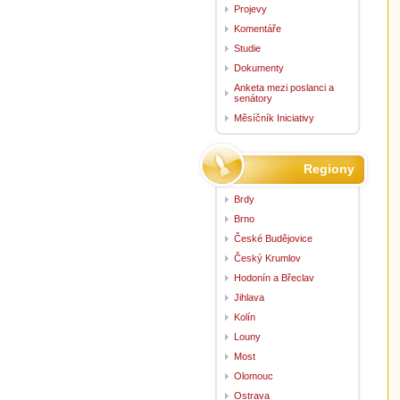
Projevy
Komentáře
Studie
Dokumenty
Anketa mezi poslanci a
senátory
Měsíčník Iniciativy
Regiony
Brdy
Brno
České Budějovice
Český Krumlov
Hodonín a Břeclav
Jihlava
Kolín
Louny
Most
Olomouc
Ostrava