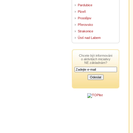
Pardubice
Plzeň
Prostějov
Přerovsko
Strakonice
Ústí nad Labem
Chcete být informováni
o aktivitách iniciativy
NE základnám?