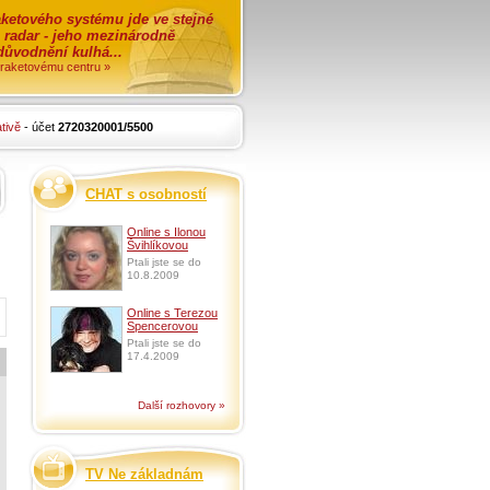
ketového systému jde ve stejné
o radar - jeho mezinárodně
zdůvodnění kulhá...
i raketovému centru »
tivě
- účet
2720320001/5500
CHAT s osobností
Online s Ilonou
Švihlíkovou
Ptali jste se do
10.8.2009
Online s Terezou
Spencerovou
Ptali jste se do
17.4.2009
Další rozhovory »
TV Ne základnám