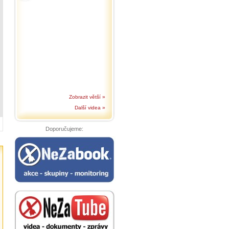
Zobrazit větší »
Další videa »
Doporučujeme: