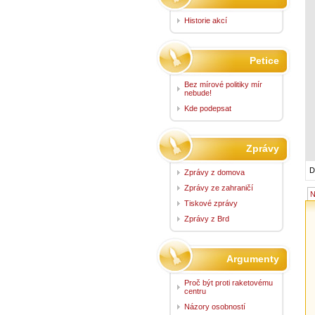
Historie akcí
Petice
Bez mírové politiky mír
nebude!
Kde podepsat
Zprávy
D
Zprávy z domova
Zprávy ze zahraničí
N
Tiskové zprávy
Zprávy z Brd
Argumenty
Proč být proti raketovému
centru
Názory osobností