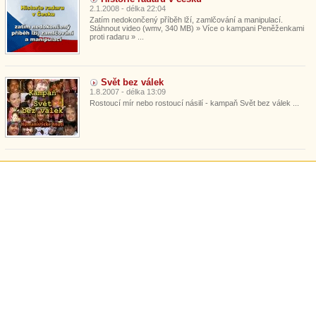
2.1.2008 - délka 22:04
Zatím nedokončený příběh lží, zamlčování a manipulací.
Stáhnout video (wmv, 340 MB) » Více o kampani Peněženkami
proti radaru » ...
Svět bez válek
1.8.2007 - délka 13:09
Rostoucí mír nebo rostoucí násilí - kampaň Svět bez válek ...