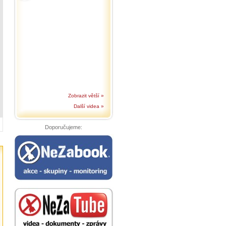
Zobrazit větší »
Další videa »
Doporučujeme: