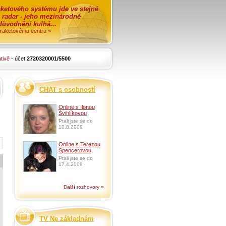
ketového systému jde ve stejné
o radar - jeho mezinárodně
zdůvodnění kulhá...
i raketovému centru »
tivě
- účet
2720320001/5500
CHAT s osobností
Online s Ilonou
Švihlíkovou
Ptali jste se do
10.8.2009
Online s Terezou
Spencerovou
Ptali jste se do
17.4.2009
Další rozhovory »
TV Ne základnám