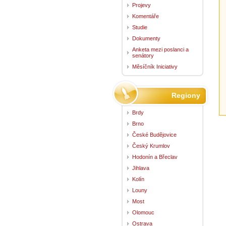
Projevy
Komentáře
Studie
Dokumenty
Anketa mezi poslanci a
senátory
Měsíčník Iniciativy
Regiony
Brdy
Brno
České Budějovice
Český Krumlov
Hodonín a Břeclav
Jihlava
Kolín
Louny
Most
Olomouc
Ostrava