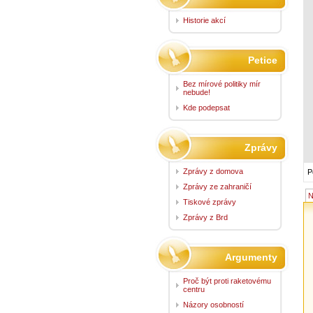
Historie akcí
Petice
Bez mírové politiky mír
nebude!
Kde podepsat
Zprávy
Zprávy z domova
P
Zprávy ze zahraničí
N
Tiskové zprávy
Zprávy z Brd
Argumenty
Proč být proti raketovému
centru
Názory osobností