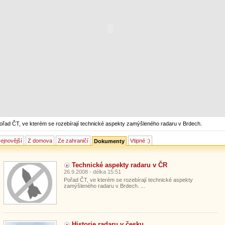
ořad ČT, ve kterém se rozebírají technické aspekty zamýšleného radaru v Brdech.
ejnovější
Z domova
Ze zahraničí
Vtipné :)
Dokumenty
Technické aspekty radaru v ČR
26.9.2008 - délka 15:51
Pořad ČT, ve kterém se rozebírají technické aspekty
zamýšleného radaru v Brdech. ...
Historie radaru v česku